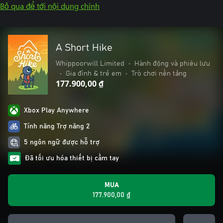
Bỏ qua để tới nội dung chính
A Short Hike
Whippoorwill Limited
•
Hành động và phiêu lưu
•
Gia đình & trẻ em
•
Trò chơi nền tảng
177.900,00 ₫
Xbox Play Anywhere
Tính năng Trợ năng 2
5 ngôn ngữ được hỗ trợ
Đã tối ưu hóa thiết bị cầm tay
MUA
177.900,00 ₫