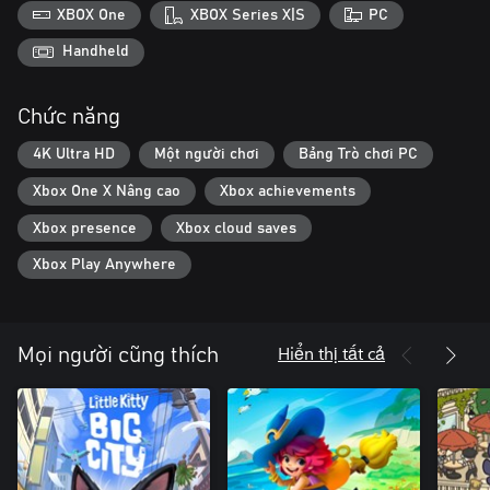
XBOX One
XBOX Series X|S
PC
Handheld
Chức năng
4K Ultra HD
Một người chơi
Bảng Trò chơi PC
Xbox One X Nâng cao
Xbox achievements
Xbox presence
Xbox cloud saves
Xbox Play Anywhere
Hiển thị tất cả
Mọi người cũng thích