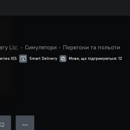
ry Llc.
•
Симулятори
•
Перегони та польоти
eries X|S
Smart Delivery
Мови, що підтримуються: 12
● ● ●