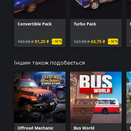
Convertible Pack
Turbo Pack
102,50 ₴
51,25 ₴
127,50 ₴
63,75 ₴
– 50 %
– 50 %
Іншим також подобається
Offroad Mechanic
Bus World