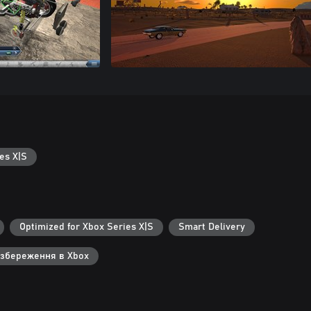
es X|S
Optimized for Xbox Series X|S
Smart Delivery
 збереження в Xbox