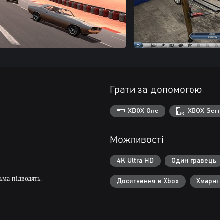
Грати за допомогою
XBOX One
XBOX Seri
Можливості
4K Ultra HD
Один гравець
ьма підводять.
Досягнення в Xbox
Хмарні