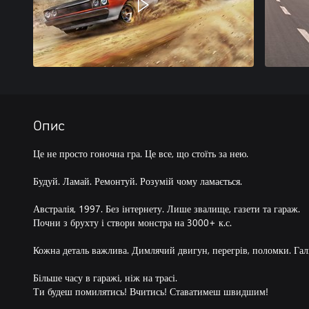
Опис
Це не просто гоночна гра. Це все, що стоїть за нею.
Будуй. Ламай. Ремонтуй. Розумій чому ламається.
Австралія, 1997. Без інтернету. Лише звалище, газети та гараж.
Почни з брухту і створи монстра на 3000+ к.с.
Кожна деталь важлива. Димлячий двигун, перегрів, поломки. Гал
Більше часу в гаражі, ніж на трасі.
Ти будеш помилятись! Вчитись! Ставатимеш швидшим!