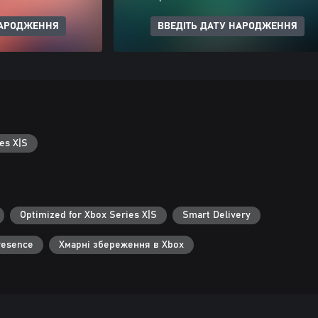
НАРОДЖЕННЯ
ВВЕДІТЬ ДАТУ НАРОДЖЕННЯ
es X|S
Optimized for Xbox Series X|S
Smart Delivery
resence
Хмарні збереження в Xbox