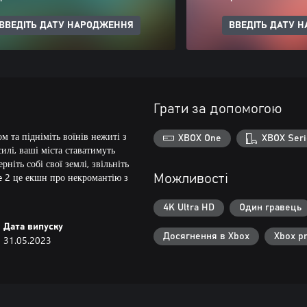
ВВЕДІТЬ ДАТУ НАРОДЖЕННЯ
ВВЕДІТЬ ДАТУ 
Грати за допомогою
 та підніміть воїнів нежиті з
XBOX One
XBOX Seri
илі, ваші міста ставатимуть
іть собі свої землі, звільніть
e 2 це екшн про некромантію з
Можливості
4K Ultra HD
Один гравець
Дата випуску
Досягнення в Xbox
Xbox p
31.05.2023