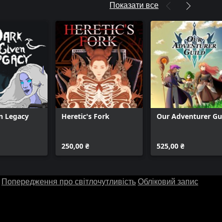
Показати все
n Legacy
Heretic's Fork
Our Adventurer Gu
250,00 ₴
525,00 ₴
Попередження про світлочутливість
Обліковий запис