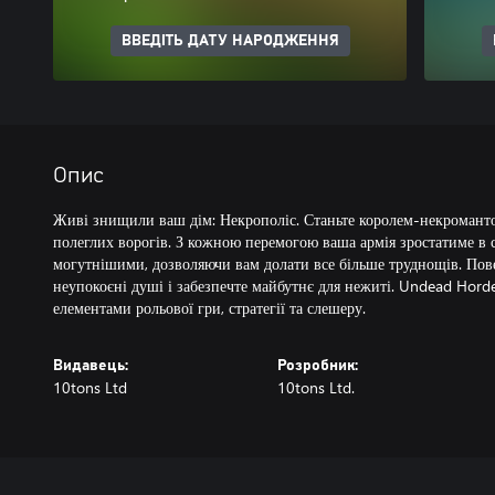
ВВЕДІТЬ ДАТУ НАРОДЖЕННЯ
Опис
Живі знищили ваш дім: Некрополіс. Станьте королем-некромантом
полеглих ворогів. З кожною перемогою ваша армія зростатиме в с
могутнішими, дозволяючи вам долати все більше труднощів. Поверн
неупокоєні душі і забезпечте майбутнє для нежиті. Undead Hord
елементами рольової гри, стратегії та слешеру.
Видавець:
Розробник:
10tons Ltd
10tons Ltd.