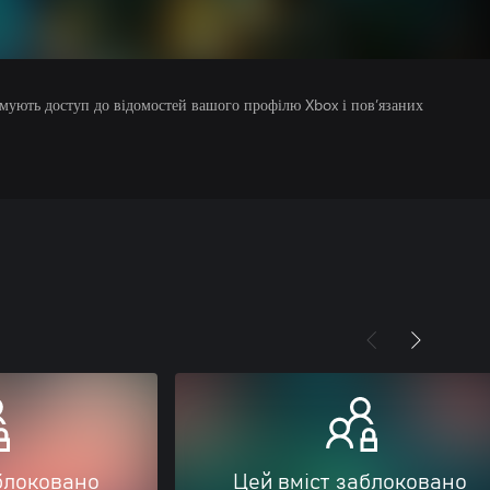
римують доступ до відомостей вашого профілю Xbox і пов’язаних
блоковано
Цей вміст заблоковано