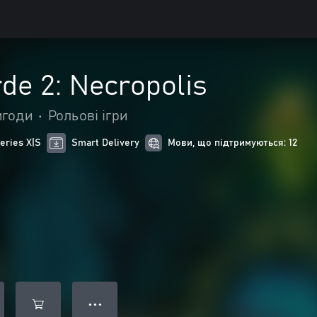
de 2: Necropolis
игоди
•
Рольові ігри
eries X|S
Smart Delivery
Мови, що підтримуються: 12
● ● ●