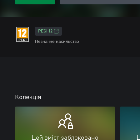
PEGI 12
Незначне насильство
Колекція
Цей вміст заблоковано
Ц