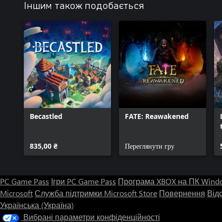
Іншим також подобається
Becastled
FATE: Reawakened
835,00 ₴
Переглянути гру
PC Game Pass
Ігри PC Game Pass
Програма XBOX на ПК Wind
Microsoft
Служба підтримки Microsoft Store
Повернення
Від
Українська (Україна)
Вибрані параметри конфіденційності