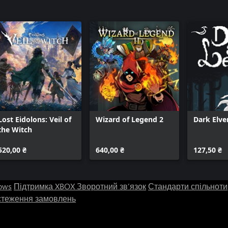
Lost Eidolons: Veil of
Wizard of Legend 2
Dark Elve
the Witch
520,00 ₴
640,00 ₴
127,50 ₴
ows
Підтримка XBOX
Зворотний зв’язок
Стандарти спільноти
стеження замовлень