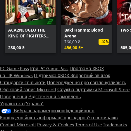
ACA2NEOGEO THE
Baki Hanma: Blood
Two 
KING OF FIGHTERS
Arena
'98
760,00 ₴
– 40 %
230,00 ₴
456,00 ₴+
505,0
PC Game Pass
Ігри PC Game Pass
Програма XBOX
на ПК Windows
Підтримка XBOX
Зворотний зв’язок
Стандарти спільноти
Попередження про світлочутливість
Обліковий запис Microsoft
Служба підтримки Microsoft Store
Повернення
Відстеження замовлень
Українська (Україна)
Вибрані параметри конфіденційності
Конфіденційність інформації про здоров’я споживачів
Contact Microsoft
Privacy & Cookies
Terms of Use
Trademarks