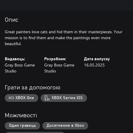
Опис
Great painters love cats and hid them in their masterpieces. Your
mission is to find them and make the paintings even more
beautiful.
Видавець:
Розробник:
Дата випуску
Gray Boss Game
Gray Boss Game
16.05.2025
Studio
Studio
Грати за допомогою
XBOX One
XBOX Series X|S
Можливості
Один гравець
Досягнення в Xbox