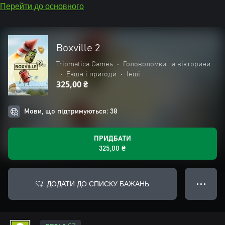
Перейти до основного
Boxville 2
Triomatica Games
•
Головоломки та вікторини
•
Екшн і пригоди
•
Інші
325,00 ₴
Мови, що підтримуються: 38
ПРИДБАТИ
325,00 ₴
ДОДАТИ ДО СПИСКУ БАЖАНЬ
● ● ●