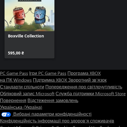
Boxville Collection
595,00 ₴
PC Game Pass
Ігри PC Game Pass
Програма XBOX
на ПК Windows
Підтримка XBOX
Зворотний зв’язок
Стандарти спільноти
Попередження про світлочутливість
Обліковий запис Microsoft
Служба підтримки Microsoft Store
Повернення
Відстеження замовлень
Українська (Україна)
Вибрані параметри конфіденційності
Конфіденційність інформації про здоров’я споживачів