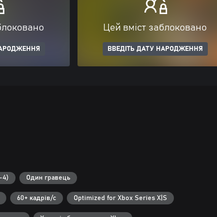
блоковано
Цей вміст заблоковано
НАРОДЖЕННЯ
ВВЕДІТЬ ДАТУ НАРОДЖЕННЯ
-4)
Один гравець
60+ кадрів/с
Optimized for Xbox Series X|S