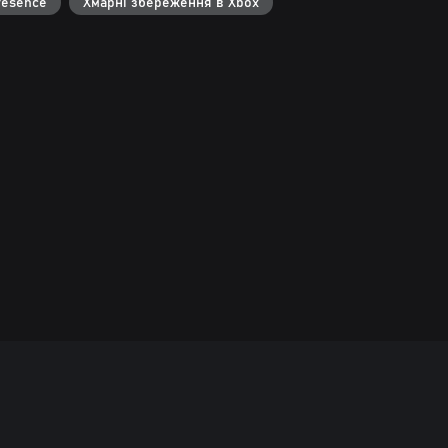
resence
Хмарні збереження в Xbox