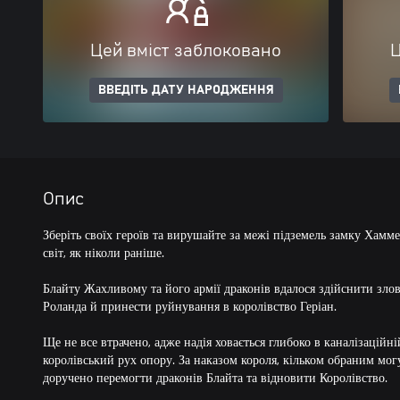
Цей вміст заблоковано
Ц
ВВЕДІТЬ ДАТУ НАРОДЖЕННЯ
Опис
Зберіть своїх героїв та вирушайте за межі підземель замку Хамм
світ, як ніколи раніше.
Блайту Жахливому та його армії драконів вдалося здійснити зло
Роланда й принести руйнування в королівство Геріан.
Ще не все втрачено, адже надія ховається глибоко в каналізаційні
королівський рух опору. За наказом короля, кільком обраним мог
доручено перемогти драконів Блайта та відновити Королівство.