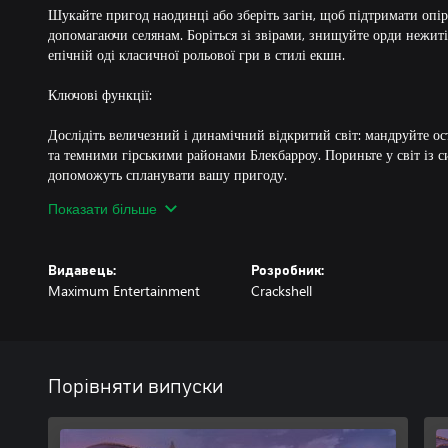
Шукайте пригод наодинці або зберіть загін, щоб підтримати опі
допомагаючи селянам. Боріться зі звірами, знищуйте орди нежиті 
епічній оді класичної рольової гри в стилі екшн.
Ключові функції:
Дослідіть величезний і динамічний відкритий світ: мандруйте 
та темними гірськими районами Блекбарроу. Пориньте у світ із с
допоможуть спланувати вашу пригоду.
Показати більше
Дорогою допомагайте городянам: завдяки величезній кількості кве
стати героєм, на якого заслуговує Геріан.
Видавець:
Розробник:
Створіть свого героя Геріану: оберіть один з п'яти класів персон
Maximum Entertainment
Crackshell
Розбійник, Чарівник і Чаклун. Налаштуйте свій зовнішній вигляд
розблокування нових потужних здібностей та навичок.
Збирайте та створюйте: накопичуйте знайдені та зароблені предм
інструменти, чарівні зілля та смачну їжу.
Порівняти випуски
Поділіться пригодою: грайте наодинці або в режимі мережевої вз