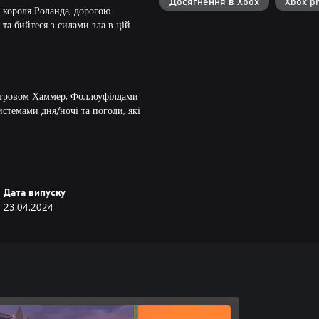
Досягнення в Xbox
Xbox p
р короля Роланда, дорогою
та бийтеся з силами зла в цій
островом Хаммер, Фоллоуфілдами
истемами дня/ночі та погоди, які
стів, у вас є безліч можливостей
Дата випуску
ажів: Паладин, Рейнджер,
23.04.2024
 і підвищуйте рівень для
ети й створюйте з них корисні
аємодії з 3 іншими гравцями.