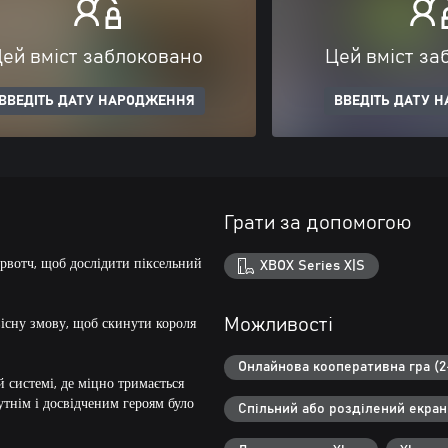
ей вміст заблоковано
Цей вміст за
ВВЕДІТЬ ДАТУ НАРОДЖЕННЯ
ВВЕДІТЬ ДАТУ 
Грати за допомогою
ервотч, щоб дослідити піксельний
XBOX Series X|S
вісну змову, щоб скинути короля
Можливості
Онлайнова кооперативна гра (2
й системі, де міцно тримається
утнім і досвідченим героям було
Спільний або розділений екран