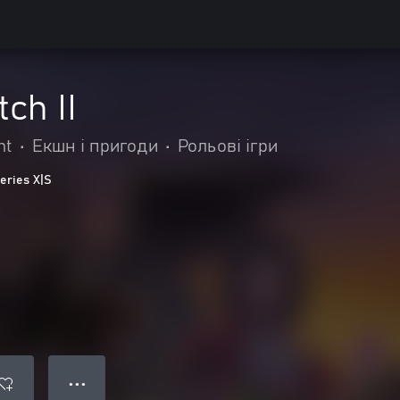
ch II
nt
•
Екшн і пригоди
•
Рольові ігри
eries X|S
● ● ●