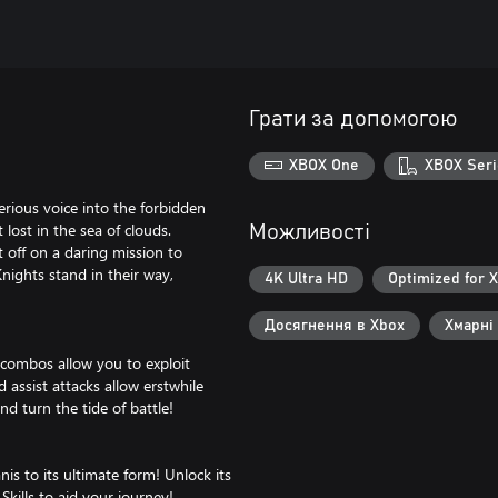
Грати за допомогою
XBOX One
XBOX Seri
erious voice into the forbidden
lost in the sea of clouds.
Можливості
 off on a daring mission to
nights stand in their way,
4K Ultra HD
Optimized for 
Досягнення в Xbox
Хмарні
combos allow you to exploit
assist attacks allow erstwhile
d turn the tide of battle!
s to its ultimate form! Unlock its
ills to aid your journey!