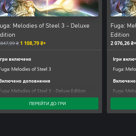
uga: Melodies of Steel 3 - Deluxe
Fuga: Mel
dition
Edition
 847,99 ₴
1 108,79 ₴+
2 076,26 ₴
Ігри включено
Ігри вклю
Fuga: Melodies of Steel 3
Fuga: Melo
Включено доповнення
Включено
Fuga: Melodies of Steel 3 - Deluxe Edition
Fuga: Melod
Upgrade Pack
Upgrade P
ПЕРЕЙТИ ДО ГРИ
Fuga: Melo