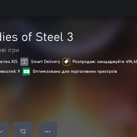
ies of Steel 3
ві ігри
eries X|S
Smart Delivery
Розпродаж: заощаджуйте 494,40 
ивостей: 9
Оптимізовано для портативних пристроїв
● ● ●