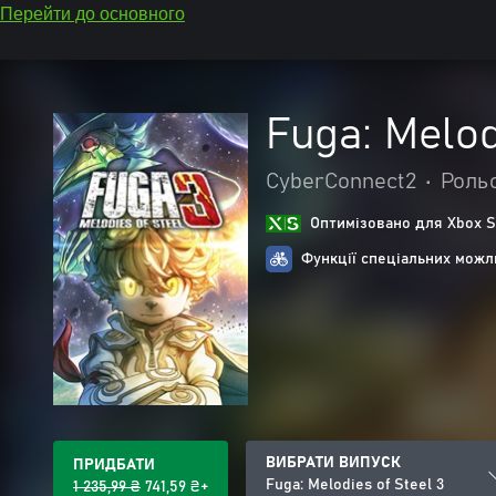
Перейти до основного
Fuga: Melod
CyberConnect2
•
Рольо
Оптимізовано для Xbox S
Функції спеціальних можл
ВИБРАТИ ВИПУСК
ПРИДБАТИ
Fuga: Melodies of Steel 3
1 235,99 ₴
741,59 ₴+