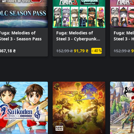
Fuga: Melodies of
Fuga: Melodies of
Fuga: Mel
Steel 3 - Season Pass
Steel 3 - Cyberpunk
Steel 3 -
Costume Pack
Costume 
367,18 ₴
152,99 ₴
91,79 ₴
152,99 ₴
9
– 40 %