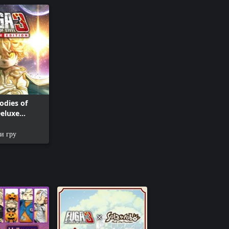
odies of
Deluxe
и гру