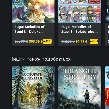
Fuga: Melodies of
Fuga: Melodies of
Steel 3 - Deluxe
Steel 3 - Solatorobo:
Edition Upgrade Pack
Red the Hunter
605,99 ₴
363,59 ₴
Costume Pack
152,99 ₴
91,79 ₴
– 40 %
– 40 %
Іншим також подобається