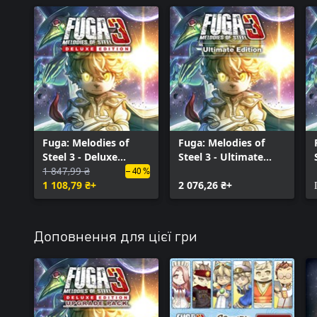
Fuga: Melodies of
Fuga: Melodies of
Steel 3 - Deluxe
Steel 3 - Ultimate
Edition
1 847,99 ₴
Edition
– 40 %
1 108,79 ₴+
2 076,26 ₴+
Доповнення для цієї гри