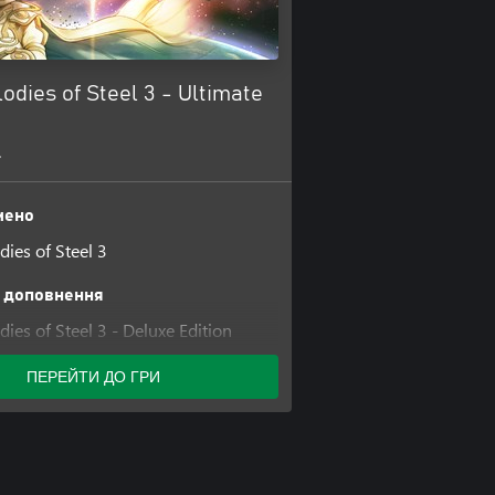
odies of Steel 3 - Ultimate
+
чено
dies of Steel 3
 доповнення
ies of Steel 3 - Deluxe Edition
ack
ПЕРЕЙТИ ДО ГРИ
dies of Steel 3 - Season Pass