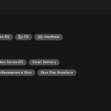
es X|S
ПК
Handheld
Xbox Series X|S
Smart Delivery
 збереження в Xbox
Xbox Play Anywhere