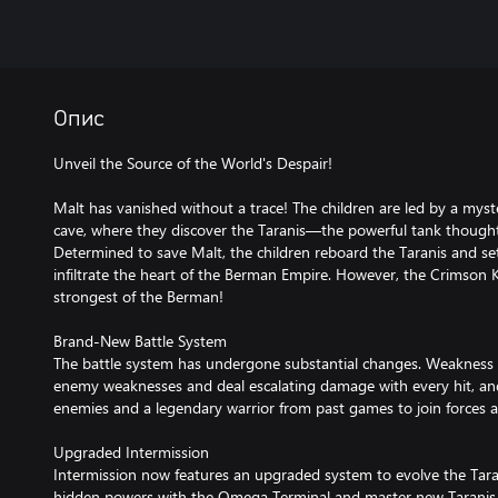
Опис
Unveil the Source of the World's Despair!
Malt has vanished without a trace! The children are led by a myst
cave, where they discover the Taranis—the powerful tank thought 
Determined to save Malt, the children reboard the Taranis and set
infiltrate the heart of the Berman Empire. However, the Crimson K
strongest of the Berman!
Brand-New Battle System
The battle system has undergone substantial changes. Weakness 
enemy weaknesses and deal escalating damage with every hit, and 
enemies and a legendary warrior from past games to join forces an
Upgraded Intermission
Intermission now features an upgraded system to evolve the Tarani
hidden powers with the Omega Terminal and master new Taranis Sk