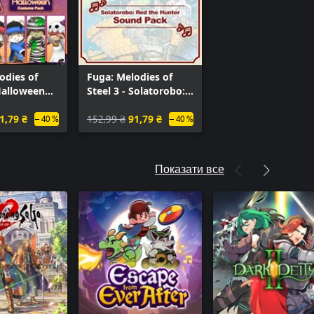
odies of
Fuga: Melodies of
 Halloween
Steel 3 - Solatorobo:
Pack
Red the Hunter
1,79 ₴
Sound Pack
152,99 ₴
91,79 ₴
– 40 %
– 40 %
Показати все