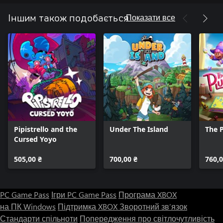
Показати все
Іншим також подобається
Pipistrello and the
Under The Island
The 
Cursed Yoyo
505,00 ₴
700,00 ₴
760,0
PC Game Pass
Ігри PC Game Pass
Програма XBOX
на ПК Windows
Підтримка XBOX
Зворотний зв’язок
Стандарти спільноти
Попередження про світлочутливість