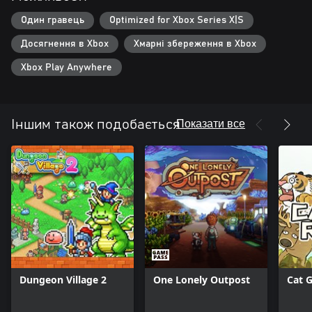
Один гравець
Optimized for Xbox Series X|S
Досягнення в Xbox
Хмарні збереження в Xbox
Xbox Play Anywhere
Показати все
Іншим також подобається
Dungeon Village 2
One Lonely Outpost
Cat 