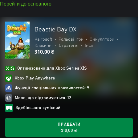
Перейти до основного
Beastie Bay DX
Kairosoft
•
Рольові ігри
•
Симулятори
•
Класичні
•
Стратегія
•
Інші
310,00 ₴
Оптимізовано для Xbox Series X|S
Xbox Play Anywhere
Функції спеціальних можливостей: 9
Мови, що підтримуються: 12
Здебільшого сумісний
ПРИДБАТИ
310,00 ₴