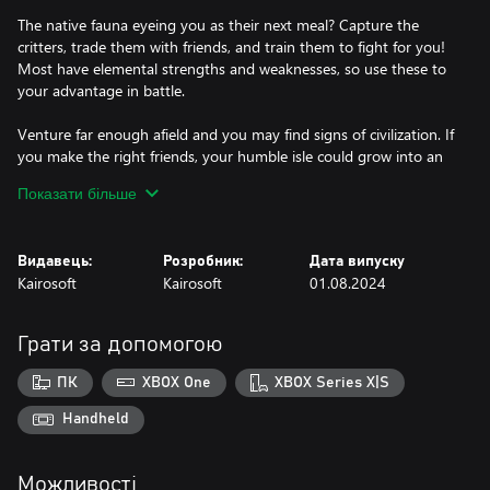
The native fauna eyeing you as their next meal? Capture the
critters, trade them with friends, and train them to fight for you!
Most have elemental strengths and weaknesses, so use these to
your advantage in battle.
Venture far enough afield and you may find signs of civilization. If
you make the right friends, your humble isle could grow into an
economic powerhouse, complete with hot springs, hotels, and
Показати більше
heliport. The possibilities are as limitless as the horizon!
Survival of the fittest was never so fun! You call the shots as you
Видавець:
Розробник:
Дата випуску
Kairosoft
Kairosoft
01.08.2024
Грати за допомогою
ПК
XBOX One
XBOX Series X|S
Handheld
Можливості