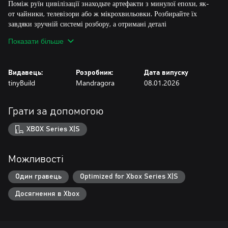
Поміж руїн цивілізації знаходьте артефакти з минулої епохи, як-
от чайники, телевізори або ж мікрохвильовки. Розбирайте їх
завдяки зручній системі розбору, а отримані деталі
використовуйте для створення нових предметів!
Показати більше
ЗАЛУЧАЙТЕ КОМАНДУ МИЛИХ РОБОТІВ-ПОМІЧНИКІВ
Видавець:
Розробник:
Дата випуску
Довірте рутинні справи втішним машинам! Зберіть команду
tinyBuild
Mandragora
08.01.2026
роботів-помічників, дайте їм завдання, а потім спостерігайте, як
вони відпочивають у ванній для підзарядки!
Грати за допомогою
ДОСЛІДЖУЙТЕ ТАЄМНИЧИЙ СВІТ
XBOX Series X|S
Посилайте розвідувальні дрони до затопленого міста. Відкрийте
нові терени, здобудьте цінний крам і розгадайте причину кінця
світу.
Можливості
ЗАВЕДІТЬ НЕЙМОВІРНИХ ДРУЗІВ
Один гравець
Optimized for Xbox Series X|S
Досягнення в Xbox
Навіть якщо ви остання людина на Землі, нудьгувати не
доведеться! У новому світі на вас чекають дивакуваті роботи, як-
от Холодильник Ерл або Барбара-бомба — ідеальні кандидати в
друзі.