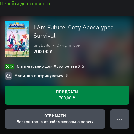
Перейти до основного
I Am Future: Cozy Apocalypse
Survival
tinyBuild
•
Симулятори
700,00 ₴
Оптимізовано для Xbox Series X|S
Мови, що підтримуються: 9
ПРИДБАТИ
700,00 ₴
ОТРИМАТИ
● ● ●
Безкоштовна ознайомлювальна версія