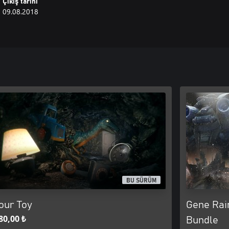
Çıkış tarihi
09.08.2018
BU SÜRÜM
our Toy
Gene Rai
80,00 ₺
Bundle