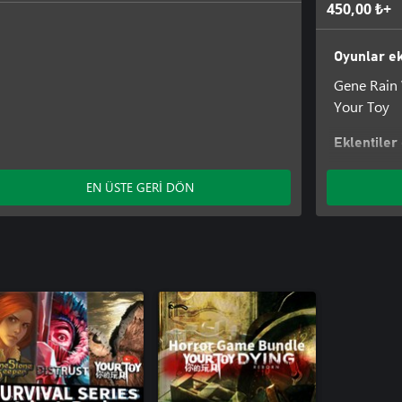
450,00 ₺+
Oyunlar ek
Gene Rain
Your Toy
Eklentiler
SkyCityReb
EN ÜSTE GERİ DÖN
WayToHea