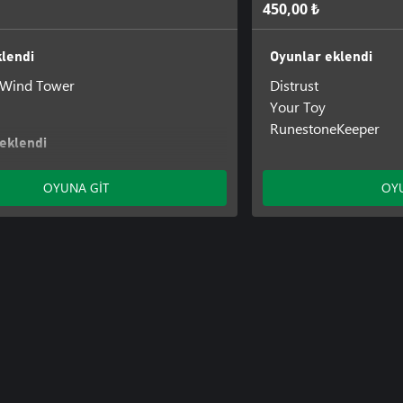
450,00 ₺
lendi
Oyunlar eklendi
 Wind Tower
Distrust
Your Toy
RunestoneKeeper
 eklendi
irth
OYUNA GİT
OYU
ven