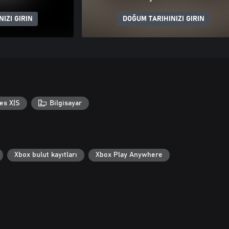
IZI GIRIN
DOĞUM TARIHINIZI GIRIN
es X|S
Bilgisayar
Xbox bulut kayıtları
Xbox Play Anywhere