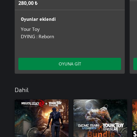
280,00 ₺
Oyunlar eklendi
Your Toy
DYING : Reborn
OYUNA GİT
Dahil