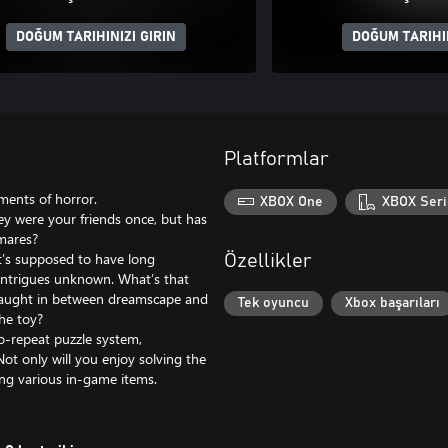
DOĞUM TARIHINIZI GIRIN
DOĞUM TARIHIN
Platformlar
ments of horror.
XBOX One
XBOX Seri
 were your friends once, but has
tmares?
t’s supposed to have long
Özellikler
 intrigues unknown. What’s that
 Caught in between dreamscape and
Tek oyuncu
Xbox başarıları
he toy?
o-repeat puzzle system,
Not only will you enjoy solving the
ing various in-game items.