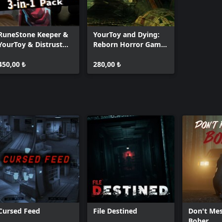
RuneStone Keeper &
YourToy and Dying:
YourToy & Distrust
Reborn Horror Game
Bundle
Bundle
450,00 ₺
280,00 ₺
Cursed Feed
File Destined
Don't Me
Bober