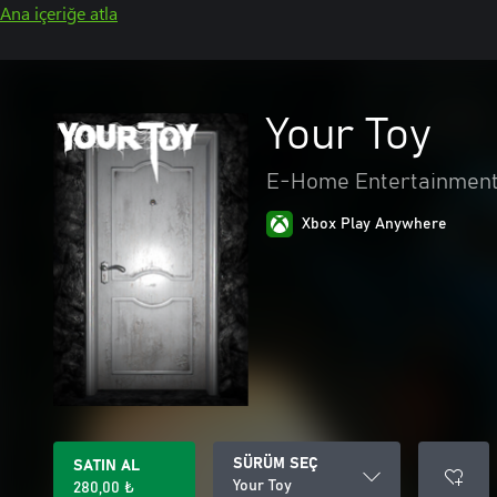
Ana içeriğe atla
Your Toy
E-Home Entertainment
Xbox Play Anywhere
SÜRÜM SEÇ
SATIN AL
Your Toy
280,00 ₺