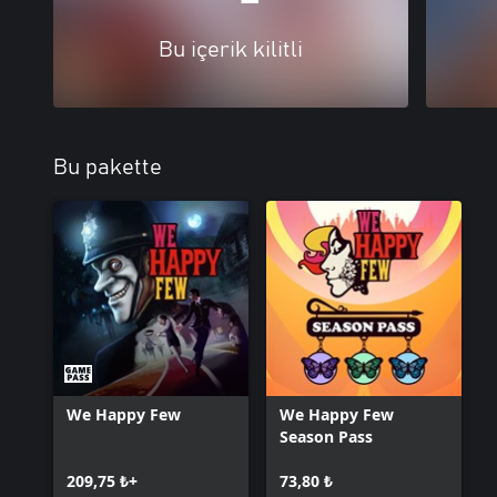
Bu içerik kilitli
Bu pakette
We Happy Few
We Happy Few
Season Pass
209,75 ₺+
73,80 ₺