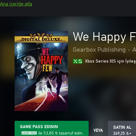
Ana içeriğe atla
We Happy F
Gearbox Publishing
•
A
Xbox Series X|S için İyileş
GAME PASS EDININ
SATIN AL
VEYA
ile
53,85 ₺
tasarruf edin.
269,25 ₺+