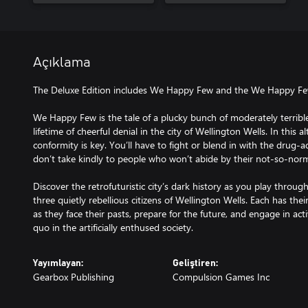
Açıklama
The Deluxe Edition includes We Happy Few and the We Happy Fe
We Happy Few is the tale of a plucky bunch of moderately terribl
lifetime of cheerful denial in the city of Wellington Wells. In this 
conformity is key. You’ll have to fight or blend in with the drug
don’t take kindly to people who won’t abide by their not-so-norm
Discover the retrofuturistic city’s dark history as you play throug
three quietly rebellious citizens of Wellington Wells. Each has t
as they face their pasts, prepare for the future, and engage in activ
quo in the artificially enthused society.
Yayımlayan:
Geliştiren:
Gearbox Publishing
Compulsion Games Inc