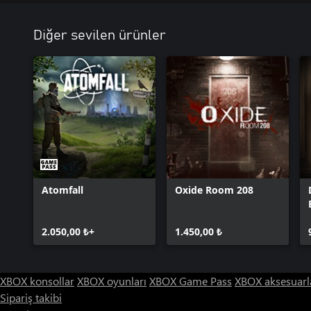
Diğer sevilen ürünler
Atomfall
Oxide Room 208
2.050,00 ₺+
1.450,00 ₺
XBOX konsollar
XBOX oyunları
XBOX Game Pass
XBOX aksesuarl
Sipariş takibi