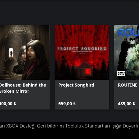
Dollhouse: Behind the
Project Songbird
ROUTINE
Broken Mirror
900,00 ₺
659,00 ₺
489,00 ₺
arı
XBOX Desteği
Geri bildirim
Topluluk Standartları
Işığa Duyarl