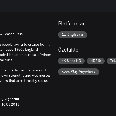
Platformlar
w Season Pass.
Bilgisayar
e people trying to escape from a
alternative 1960s England,
Özellikler
-addled inhabitants, most of whom
al rules.
4K Ultra HD
HDR10
Tek
h the intertwined narratives of
Xbox Play Anywhere
heir own strengths and weaknesses
ities that aren’t exactly status
Çıkış tarihi
10.08.2018