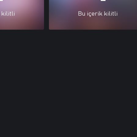
kilitli
Bu içerik kilitli