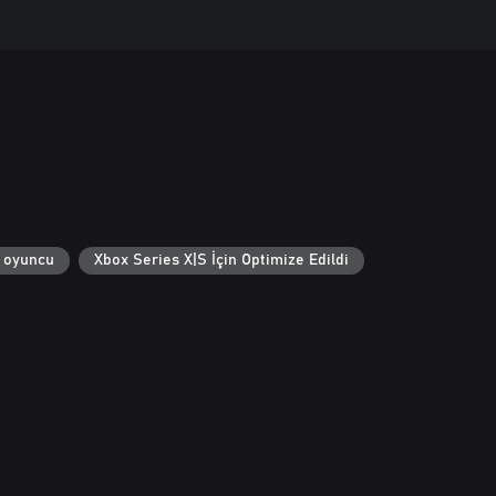
 oyuncu
Xbox Series X|S İçin Optimize Edildi