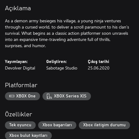
Açıklama
As a demon army besieges his village, a young ninja ventures
through a cursed world, to deliver a scroll paramount to his clan’s
survival. What begins as a classic action platformer soon unravels
into an expansive time-traveling adventure full of thrills,
surprises, and humor.
Yayımlayan:
Geliştiren:
Çıkış tarihi
Devolver Digital
Sabotage Studio
25.06.2020
Platformlar
XBOX One
XBOX Series X|S
Özellikler
Tek oyuncu
Xbox başarıları
Xbox iletişim durumu
Xbox bulut kayıtları