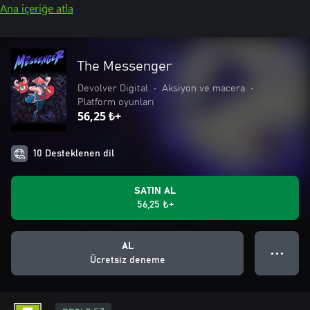
Ana içeriğe atla
The Messenger
Devolver Digital
•
Aksiyon ve macera
•
Platform oyunları
56,25 ₺+
10 Desteklenen dil
SATIN AL
56,25 ₺+
AL
● ● ●
Ücretsiz deneme