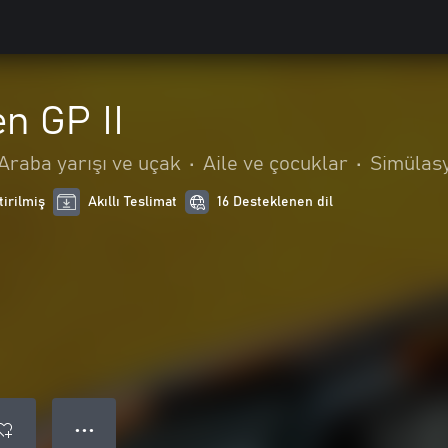
n GP II
Araba yarışı ve uçak
•
Aile ve çocuklar
•
Simülas
tirilmiş
Akıllı Teslimat
16 Desteklenen dil
● ● ●