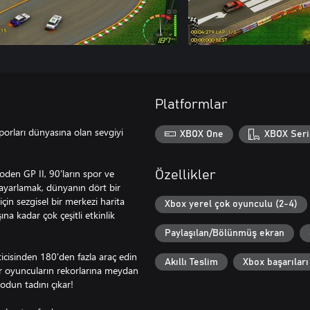
Platformlar
porları dünyasına olan sevgiyi
XBOX One
XBOX Seri
den GP II, 90'ların spor ve
Özellikler
 ayarlamak, dünyanın dört bir
için sezgisel bir merkezi harita
Xbox yerel çok oyunculu (2-4)
ına kadar çok çeşitli etkinlik
Paylaşılan/Bölünmüş ekran
ticisinden 180'den fazla araç edin
Akıllı Teslim
Xbox başarıları
iğer oyuncuların rekorlarına meydan
dun tadını çıkar!