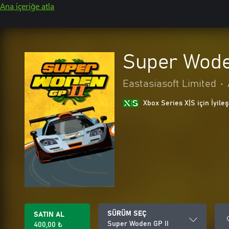
Ana içeriğe atla
Super Wode
Eastasiasoft Limited
•
Xbox Series X|S için İyileş
SÜRÜM SEÇ
SATIN AL
Super Woden GP II
400,00 ₺