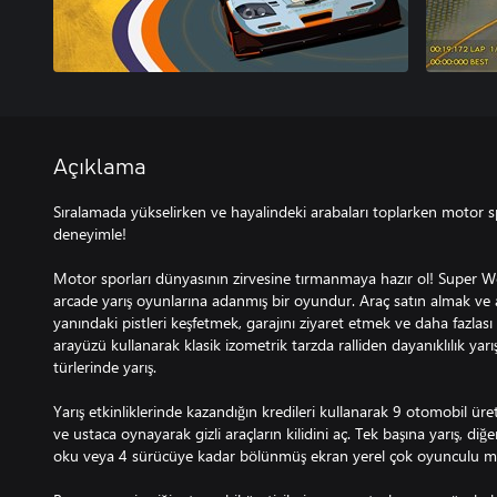
Açıklama
Sıralamada yükselirken ve hayalindeki arabaları toplarken motor s
deneyimle!
Motor sporları dünyasının zirvesine tırmanmaya hazır ol! Super Wo
arcade yarış oyunlarına adanmış bir oyundur. Araç satın almak ve
yanındaki pistleri keşfetmek, garajını ziyaret etmek ve daha fazlası 
arayüzü kullanarak klasik izometrik tarzda ralliden dayanıklılık yarış
türlerinde yarış.
Yarış etkinliklerinde kazandığın kredileri kullanarak 9 otomobil üre
ve ustaca oynayarak gizli araçların kilidini aç. Tek başına yarış, d
oku veya 4 sürücüye kadar bölünmüş ekran yerel çok oyunculu mo