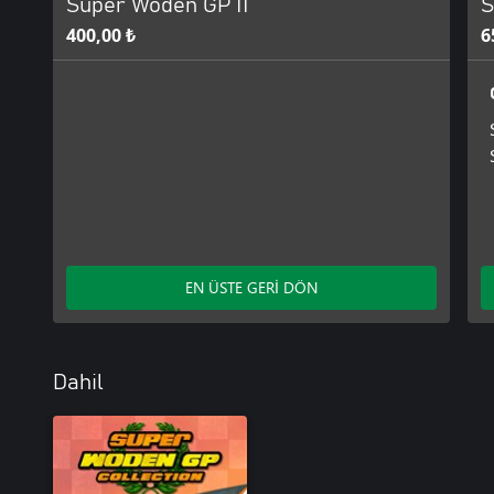
Super Woden GP II
S
400,00 ₺
6
EN ÜSTE GERİ DÖN
Dahil