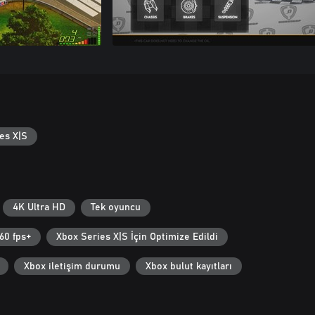
es X|S
4K Ultra HD
Tek oyuncu
60 fps+
Xbox Series X|S İçin Optimize Edildi
Xbox iletişim durumu
Xbox bulut kayıtları