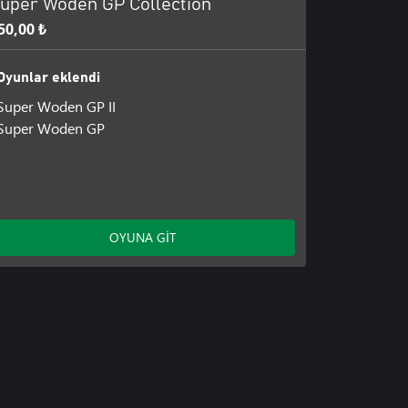
uper Woden GP Collection
50,00 ₺
Oyunlar eklendi
Super Woden GP II
Super Woden GP
OYUNA GİT