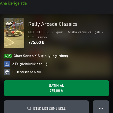
Ana içeriğe atla
Rally Arcade Classics
NETKDOS, SL
•
Spor
•
Araba yarışı ve uçak
•
Simülasyon
775,00 ₺
Xbox Series X|S için İyileştirilmiş
2 Erişilebilirlik özelliği
11 Desteklenen dil
SATIN AL
775,00 ₺
İSTEK LISTESINE EKLE
● ● ●