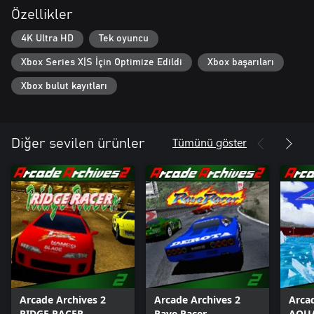
Özellikler
4K Ultra HD
Tek oyuncu
Xbox Series X|S İçin Optimize Edildi
Xbox başarıları
Xbox bulut kayıtları
Tümünü göster
Diğer sevilen ürünler
Arcade Archives 2
Arcade Archives 2
Arca
RIDGE RACER
Rave Racer
AQUA