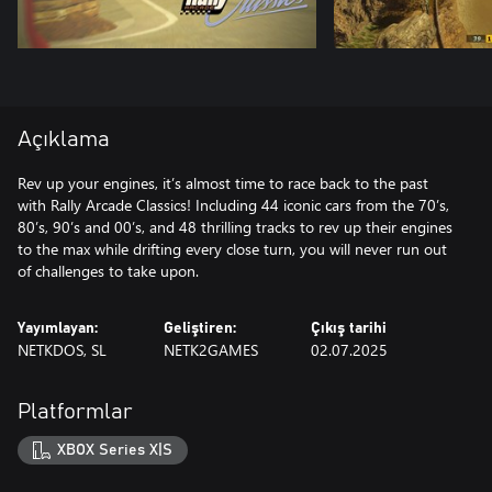
Açıklama
Rev up your engines, it’s almost time to race back to the past
with Rally Arcade Classics! Including 44 iconic cars from the 70’s,
80’s, 90’s and 00’s, and 48 thrilling tracks to rev up their engines
to the max while drifting every close turn, you will never run out
of challenges to take upon.
Yayımlayan:
Geliştiren:
Çıkış tarihi
NETKDOS, SL
NETK2GAMES
02.07.2025
Platformlar
XBOX Series X|S