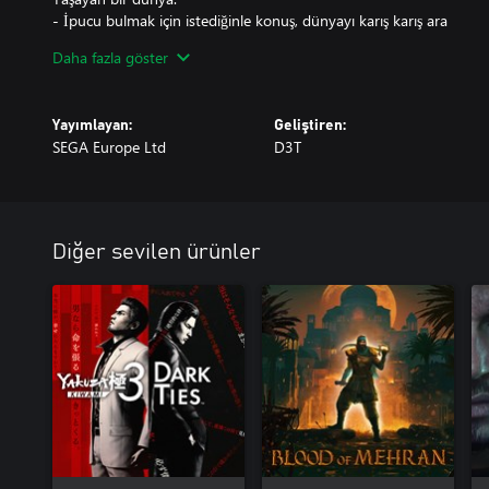
- İpucu bulmak için istediğinle konuş, dünyayı karış karış ara
- Oynanamayan karakterler kendi düzenleri içinde bağımsız yaşam
Daha fazla göster
- 1980'lerin Japonya'sına ve Hong Kong'una sadık yeniden oluşt
- Arcade oyunlarla, toplanabilir nesnelerle, ördek yarışıyla ve daha f
Yayımlayan:
Geliştiren:
SEGA Europe Ltd
D3T
Diğer sevilen ürünler