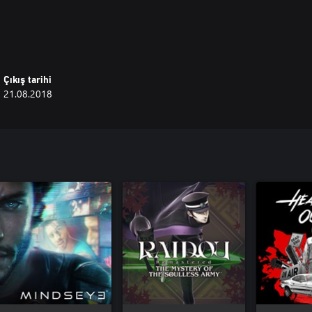
lar sürüyor
urma
azlasıyla vakit geçirebilirsin
Çıkış tarihi
21.08.2018