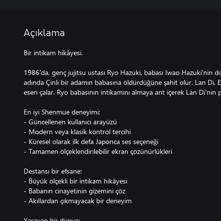
Açıklama
Bir intikam hikâyesi.
1986'da, genç jujitsu ustası Ryo Hazuki, babası Iwao Hazuki'nin 
adında Çinli bir adamın babasına öldürdüğüne şahit olur. Lan Di, E
eseri çalar. Ryo babasının intikamını almaya ant içerek Lan Di'nin 
En iyi Shenmue deneyimi:
- Güncellenen kullanıcı arayüzü
- Modern veya klasik kontrol tercihi
- Küresel olarak ilk defa Japonca ses seçeneği
- Tamamen ölçeklendirilebilir ekran çözünürlükleri
Destansı bir efsane:
- Büyük ölçekli bir intikam hikâyesi
- Babanın cinayetinin gizemini çöz
- Akıllardan çıkmayacak bir deneyim
Yaşayan bir dünya: