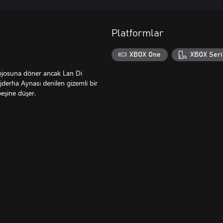
Platformlar
XBOX One
XBOX Seri
dojosuna döner ancak Lan Di
jderha Aynası denilen gizemli bir
peşine düşer.