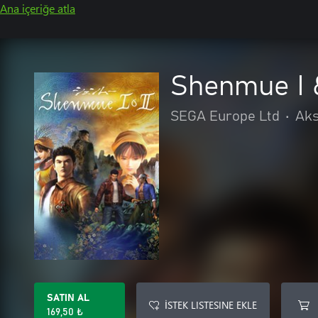
Ana içeriğe atla
Shenmue I &
SEGA Europe Ltd
•
Aks
SATIN AL
İSTEK LISTESINE EKLE
169,50 ₺