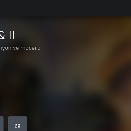
 II
iyon ve macera