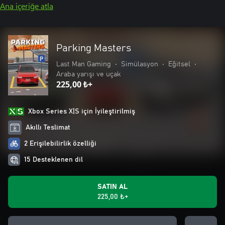
Ana içeriğe atla
Parking Masters
Last Man Gaming
•
Simülasyon
•
Eğitsel
•
Araba yarışı ve uçak
225,00 ₺+
Xbox Series X|S için İyileştirilmiş
Akıllı Teslimat
2 Erişilebilirlik özelliği
15 Desteklenen dil
SATIN AL
225,00 ₺+