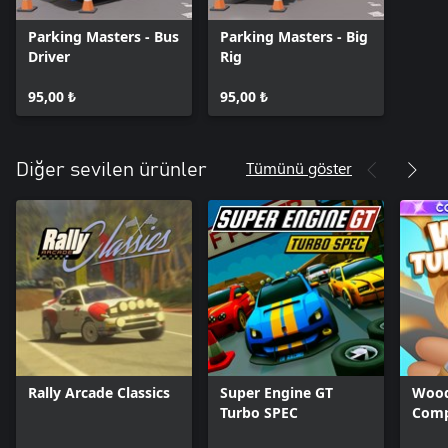
Parking Masters - Bus
Parking Masters - Big
Driver
Rig
95,00 ₺
95,00 ₺
Tümünü göster
Diğer sevilen ürünler
Rally Arcade Classics
Super Engine GT
Wood
Turbo SPEC
Comp