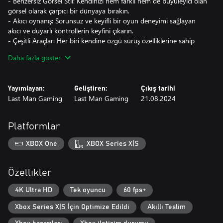
- Benzersiz Görsel Stil: Kendinizi hem farklı hem de büyüleyici olan
görsel olarak çarpıcı bir dünyaya bırakın.
- Akıcı oynanış: Sorunsuz ve keyifli bir oyun deneyimi sağlayan
akıcı ve duyarlı kontrollerin keyfini çıkarın.
- Çeşitli Araçlar: Her biri kendine özgü sürüş özelliklerine sahip
çeşitli araçları sürün ve park edin.
Daha fazla göster
- Çeşitli ortamlar: Park yerlerinden oluşan bir yelpazede gezinin.
- Başarılar ve Ödüller: Her seviyede zafer kazandıkça ve oyunda
ilerledikçe başarıların ve ödüllerin kilidini açın!
Yayımlayan:
Geliştiren:
Çıkış tarihi
Last Man Gaming
Last Man Gaming
21.08.2024
Mücadeleye katılın ve nihai park ustası olmak için gerekenlere
sahip olup olmadığınızı görün!
Platformlar
XBOX One
XBOX Series X|S
Özellikler
4K Ultra HD
Tek oyuncu
60 fps+
Xbox Series X|S İçin Optimize Edildi
Akıllı Teslim