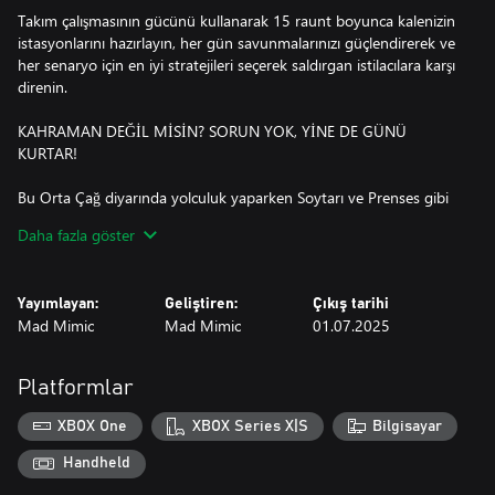
Takım çalışmasının gücünü kullanarak 15 raunt boyunca kalenizin
istasyonlarını hazırlayın, her gün savunmalarınızı güçlendirerek ve
her senaryo için en iyi stratejileri seçerek saldırgan istilacılara karşı
direnin.
KAHRAMAN DEĞİL MİSİN? SORUN YOK, YİNE DE GÜNÜ
KURTAR!
Bu Orta Çağ diyarında yolculuk yaparken Soytarı ve Prenses gibi
tanıdık yüzlerin yanı sıra Simyacı ve Doktor gibi kahraman
Daha fazla göster
olmayan yeni karakterleri ekibinize katın. Kahraman olmamanız
günü kurtaramayacağınız anlamına gelmez!
Yayımlayan:
Geliştiren:
Çıkış tarihi
KRALLIKLARIN KADERİ SİZİN ELLERİNİZDE!
Mad Mimic
Mad Mimic
01.07.2025
Her biri kendi mekaniklerine, düşmanlarına ve tuhaflıklarına sahip
üç farklı krallığı koruyun. Tipik Orta Çağ krallığı Noobland'i,
Platformlar
Trollmeria'nın dondurucu topraklarını ve sürekli büyüyen
mantarlarla dolup taşan Fungaria'yı savunun.
XBOX One
XBOX Series X|S
Bilgisayar
ORTA ÇAĞ CEPHANELİĞİ EMRİNİZDE!
Handheld