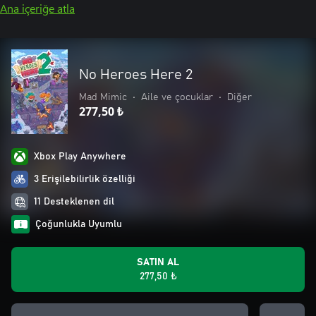
Ana içeriğe atla
No Heroes Here 2
Mad Mimic
•
Aile ve çocuklar
•
Diğer
277,50 ₺
Xbox Play Anywhere
3 Erişilebilirlik özelliği
11 Desteklenen dil
Çoğunlukla Uyumlu
SATIN AL
277,50 ₺