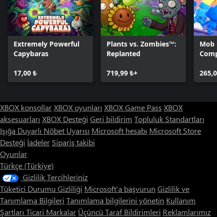
Extremely Powerful
Plants vs. Zombies™:
Mob 
Capybaras
Replanted
Comp
17,00 ₺
719,99 ₺+
265,0
XBOX konsollar
XBOX oyunları
XBOX Game Pass
XBOX
aksesuarları
XBOX Desteği
Geri bildirim
Topluluk Standartları
Işığa Duyarlı Nöbet Uyarısı
Microsoft hesabı
Microsoft Store
Desteği
İadeler
Sipariş takibi
Oyunlar
Türkçe (Türkiye)
Gizlilik Tercihleriniz
Tüketici Durumu Gizliliği
Microsoft'a başvurun
Gizlilik ve
Tanımlama Bilgileri
Tanımlama bilgilerini yönetin
Kullanım
Şartları
Ticari Markalar
Üçüncü Taraf Bildirimleri
Reklamlarımız