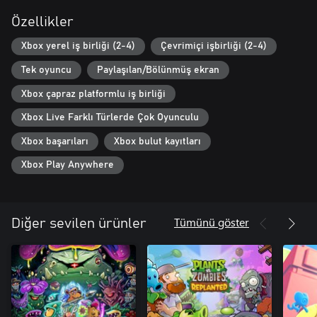
Kolay, normal ve zor zorluk seviyelerine ayrılmış 30 farklı kalede
Özellikler
oynayın. Krallığı seçin ve cephaneliğinizi top, sapan ve hatta
düşman sürülerini ateşe vermeye hazır bebek bir ejderha gibi
Xbox yerel iş birliği (2-4)
Çevrimiçi işbirliği (2-4)
silahlarla donatın!
Tek oyuncu
Paylaşılan/Bölünmüş ekran
Xbox çapraz platformlu iş birliği
Xbox Live Farklı Türlerde Çok Oyunculu
Xbox başarıları
Xbox bulut kayıtları
Xbox Play Anywhere
Tümünü göster
Diğer sevilen ürünler