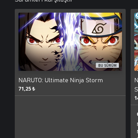
BU SÜRÜM
NARUTO: Ultimate Ninja Storm
N
71,25 ₺
S
1