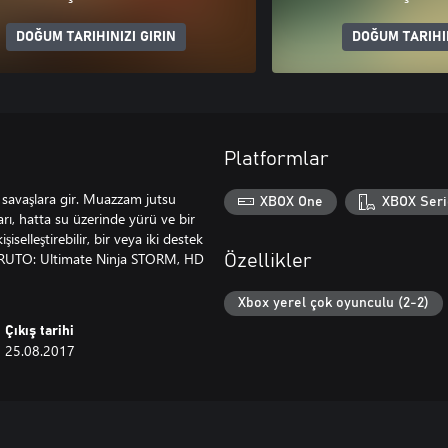
DOĞUM TARIHINIZI GIRIN
DOĞUM TARIHIN
Platformlar
savaşlara gir. Muazzam jutsu
XBOX One
XBOX Seri
arı, hatta su üzerinde yürü ve bir
selleştirebilir, bir veya iki destek
 NARUTO: Ultimate Ninja STORM, HD
Özellikler
Xbox yerel çok oyunculu (2-2)
Çıkış tarihi
25.08.2017