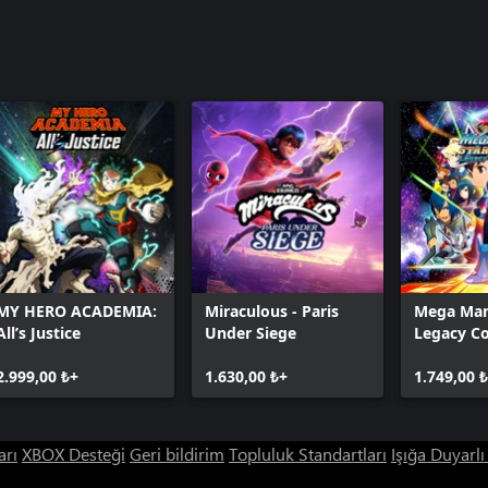
MY HERO ACADEMIA:
Miraculous - Paris
Mega Man
All’s Justice
Under Siege
Legacy Co
2.999,00 ₺+
1.630,00 ₺+
1.749,00 
arı
XBOX Desteği
Geri bildirim
Topluluk Standartları
Işığa Duyarl