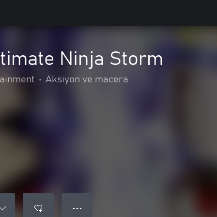
timate Ninja Storm
ainment
•
Aksiyon ve macera
● ● ●