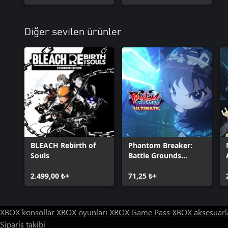
Diğer sevilen ürünler
BLEACH Rebirth of
Phantom Breaker:
Souls
Battle Grounds
Ultimate
2.499,00 ₺+
71,25 ₺+
XBOX konsollar
XBOX oyunları
XBOX Game Pass
XBOX aksesuarl
Sipariş takibi