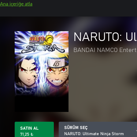
Ana içeriğe atla
NARUTO: Ul
BANDAI NAMCO Entert
SÜRÜM SEÇ
SATIN AL
NARUTO: Ultimate Ninja Storm
71,25 ₺