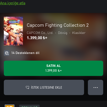
Ana içeriğe atla
Capcom Fighting Collection 2
CAPCOM Co., Ltd.
•
Dövüş
•
Klasikler
1.399,00 ₺+
14 Desteklenen dil
SATIN AL
1.399,00 ₺+
İSTEK LISTESINE EKLE
● ● ●