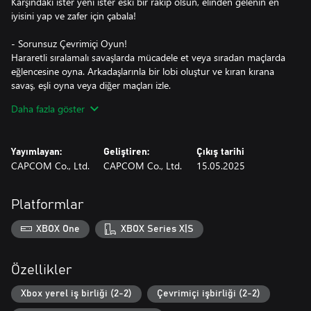
Karşındaki ister yeni ister eski bir rakip olsun, elinden gelenin en
iyisini yap ve zafer için çabala!
- Sorunsuz Çevrimiçi Oyun!
Hararetli sıralamalı savaşlarda mücadele et veya sıradan maçlarda
eğlencesine oyna. Arkadaşlarınla bir lobi oluştur ve kıran kırana
savaş, eşli oyna veya diğer maçları izle.
Nasıl oynamayı seçersen seç, "rollback netcode" deneyimini
Daha fazla göster
sorunsuz ve eğlenceli kılar!
Yüksek Puan Mücadelesi modu da mevcut. Genel liderlik
sıralamalarının zirvesini hedefle!
Yayımlayan:
Geliştiren:
Çıkış tarihi
CAPCOM Co., Ltd.
CAPCOM Co., Ltd.
15.05.2025
- Deneyimsiz misin? Sorun değil!
Bu koleksiyon, ayarlanabilir zorluk seviyeleri, Tek Düğme
Özellikleri ve eğitim modları gibi bir dizi acemi dostu özelliğe
Platformlar
sahiptir.
Dahası, oyuncular ilerlemelerini neredeyse her yerde kaydedip
XBOX One
XBOX Series X|S
yükleyebilirler ve kaldıkları yerden devam edebilirler.
- Ek Özellikler!
Özellikler
Oyuncular, daha önce hiç görülmemiş, orijinal oyunların
yapımında kullanılan geliştirme belgelerinin yanı sıra 8 oyunun
Xbox yerel iş birliği (2-2)
Çevrimiçi işbirliği (2-2)
tümünden 700'den fazla sanat eseri görüntüleyebilirler.