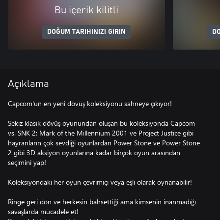
Bu içerik kilitli
DOĞUM TARIHINIZI GIRIN
DO
Açıklama
Capcom'un en yeni dövüş koleksiyonu sahneye çıkıyor!
Sekiz klasik dövüş oyunundan oluşan bu koleksiyonda Capcom
vs. SNK 2: Mark of the Millennium 2001 ve Project Justice gibi
hayranların çok sevdiği oyunlardan Power Stone ve Power Stone
2 gibi 3D aksiyon oyunlarına kadar birçok oyun arasından
seçimini yap!
Koleksiyondaki her oyun çevrimiçi veya eşli olarak oynanabilir!
Ringe geri dön ve herkesin bahsettiği ama kimsenin inanmadığı
savaşlarda mücadele et!