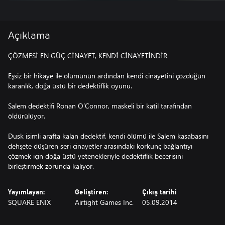
Açıklama
ÇÖZMESİ EN GÜÇ CİNAYET, KENDİ CİNAYETİNDİR
Eşsiz bir hikaye ile ölümünün ardından kendi cinayetini çözdüğün
karanlık, doğa üstü bir dedektiflik oyunu.
Salem dedektifi Ronan O’Connor, maskeli bir katil tarafından
öldürülüyor.
Dusk isimli arafta kalan dedektif, kendi ölümü ile Salem kasabasını
dehşete düşüren seri cinayetler arasındaki korkunç bağlantıyı
çözmek için doğa üstü yetenekleriyle dedektiflik becerisini
birleştirmek zorunda kalıyor.
Yayımlayan:
Geliştiren:
Çıkış tarihi
SQUARE ENIX
Airtight Games Inc.
05.09.2014