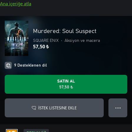
Ana içeriğe atla
Murdered: Soul Suspect
SQUARE ENIX
•
Aksiyon ve macera
57,50 ₺
9 Desteklenen dil
SATIN AL
57,50 ₺
İSTEK LISTESINE EKLE
● ● ●