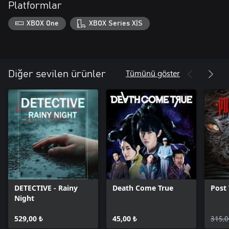
Platformlar
XBOX One
XBOX Series X|S
Tümünü göster
Diğer sevilen ürünler
DETECTIVE - Rainy
Death Come True
Post
Night
529,00 ₺
45,00 ₺
315,0