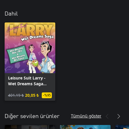
Dahil
Leisure Suit Larry -
Wet Dreams Saga
Bundle
401,19 ₺
20,05 ₺
-%95
Tümünü göster
Diğer sevilen ürünler