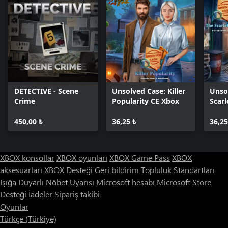
DETECTIVE - Scene
Unsolved Case: Killer
Unso
Crime
Popularity CE Xbox
Scarl
Xbox
450,00 ₺
36,25 ₺
36,25
XBOX konsollar
XBOX oyunları
XBOX Game Pass
XBOX
aksesuarları
XBOX Desteği
Geri bildirim
Topluluk Standartları
Işığa Duyarlı Nöbet Uyarısı
Microsoft hesabı
Microsoft Store
Desteği
İadeler
Sipariş takibi
Oyunlar
Türkçe (Türkiye)