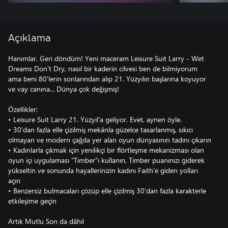
Açıklama
Hanımlar. Geri döndüm! Yeni maceram Leisure Suit Larry - Wet
Dreams Don't Dry, nasıl bir kaderin cilvesi ben de bilmiyorum
ama beni 80'lerin sonlarından alıp 21. Yüzyılın başlarına koyuyor
ve vay canına... Dünya çok değişmiş!
Özellikler:
• Leisure Suit Larry 21. Yüzyıl'a geliyor. Evet, aynen öyle.
• 30'dan fazla elle çizilmiş mekânla güzelce tasarlanmış, sıkıcı
olmayan ve modern çağda yer alan oyun dünyasının tadını çıkarın
• Kadınlarla çıkmak için yenilikçi bir flörtleşme mekanizması olan
oyun içi uygulaması "Timber"ı kullanın, Timber puanınızı giderek
yükseltin ve sonunda hayallerinizin kadını Faith'e giden yolları
açın
• Benzersiz bulmacaları çözüp elle çizilmiş 30'dan fazla karakterle
etkileşime geçin
Artık Mutlu Son da dâhil