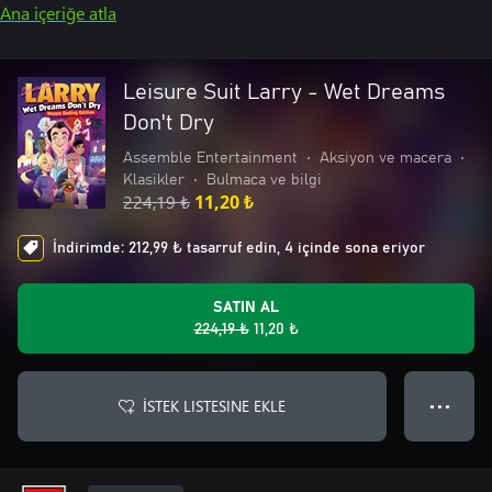
Ana içeriğe atla
Leisure Suit Larry - Wet Dreams
Don't Dry
Assemble Entertainment
•
Aksiyon ve macera
•
Klasikler
•
Bulmaca ve bilgi
224,19 ₺
11,20 ₺
İndirimde: 212,99 ₺ tasarruf edin, 4 içinde sona eriyor
SATIN AL
224,19 ₺
11,20 ₺
İSTEK LISTESINE EKLE
● ● ●