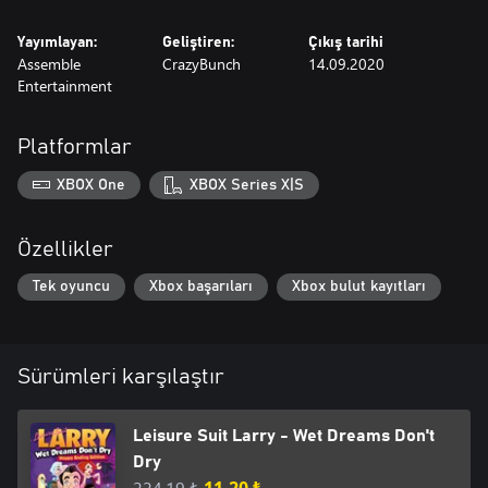
Yayımlayan:
Geliştiren:
Çıkış tarihi
Assemble
CrazyBunch
14.09.2020
Entertainment
Platformlar
XBOX One
XBOX Series X|S
Özellikler
Tek oyuncu
Xbox başarıları
Xbox bulut kayıtları
Sürümleri karşılaştır
Leisure Suit Larry - Wet Dreams Don't
Dry
224,19 ₺