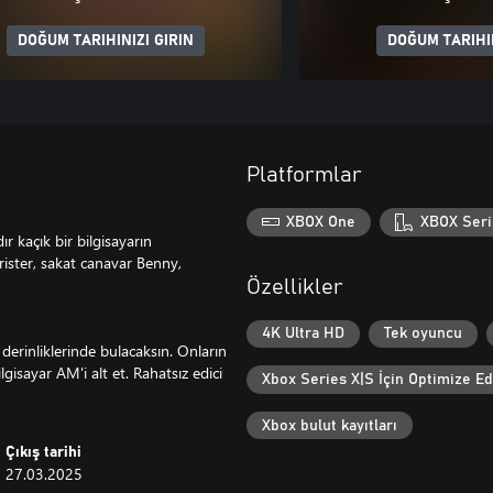
DOĞUM TARIHINIZI GIRIN
DOĞUM TARIHIN
Platformlar
XBOX One
XBOX Seri
r kaçık bir bilgisayarın
rrister, sakat canavar Benny,
Özellikler
4K Ultra HD
Tek oyuncu
 derinliklerinde bulacaksın. Onların
gisayar AM'i alt et. Rahatsız edici
Xbox Series X|S İçin Optimize Ed
Xbox bulut kayıtları
Çıkış tarihi
27.03.2025