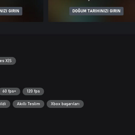
IZI GIRIN
DOĞUM TARIHINIZI GIRIN
es X|S
60 fps+
120 fps
ildi
Akıllı Teslim
Xbox başarıları