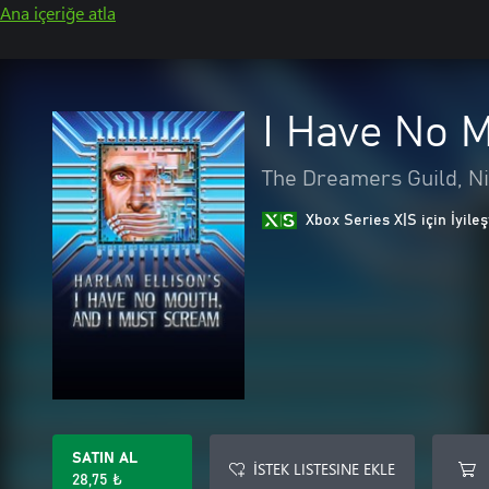
Ana içeriğe atla
I Have No 
The Dreamers Guild, Ni
Xbox Series X|S için İyileş
SATIN AL
İSTEK LISTESINE EKLE
28,75 ₺