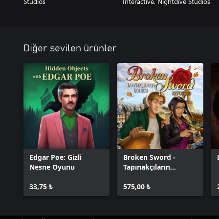
Studios
Interactive, Nightdive Studios
Diğer sevilen ürünler
Edgar Poe: Gizli
Broken Sword -
Nesne Oyunu
Tapınakçıların
Gölgesi: Reforged
33,75 ₺
575,00 ₺