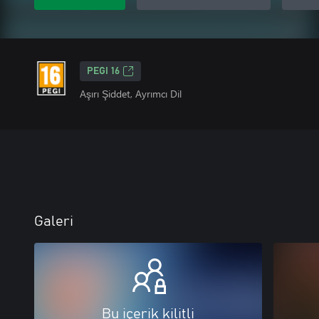
PEGI 16
Aşırı Şiddet, Ayrımcı Dil
Galeri
Bu içerik kilitli