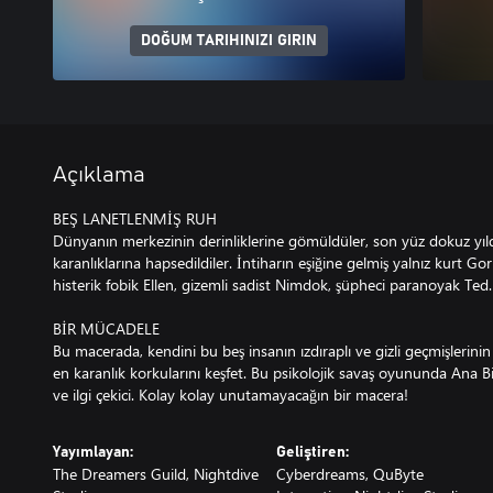
DOĞUM TARIHINIZI GIRIN
Açıklama
BEŞ LANETLENMİŞ RUH
Dünyanın merkezinin derinliklerine gömüldüler, son yüz dokuz yıldı
karanlıklarına hapsedildiler. İntiharın eşiğine gelmiş yalnız kurt Go
histerik fobik Ellen, gizemli sadist Nimdok, şüpheci paranoyak Ted.
BİR MÜCADELE
Bu macerada, kendini bu beş insanın ızdıraplı ve gizli geçmişlerinin
en karanlık korkularını keşfet. Bu psikolojik savaş oyununda Ana Bil
ve ilgi çekici. Kolay kolay unutamayacağın bir macera!
Yayımlayan:
Geliştiren:
The Dreamers Guild, Nightdive
Cyberdreams, QuByte