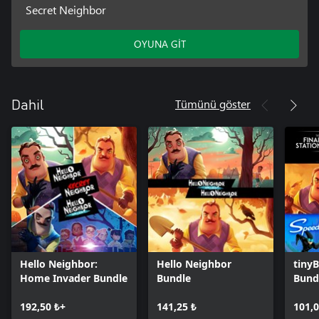
Secret Neighbor
OYUNA GİT
Tümünü göster
Dahil
Hello Neighbor:
Hello Neighbor
tiny
Home Invader Bundle
Bundle
Bund
192,50 ₺+
141,25 ₺
101,0