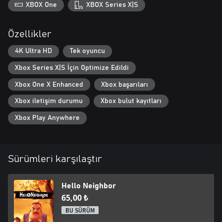
XBOX One
XBOX Series X|S
Özellikler
4K Ultra HD
Tek oyuncu
Xbox Series X|S İçin Optimize Edildi
Xbox One X Enhanced
Xbox başarıları
Xbox iletişim durumu
Xbox bulut kayıtları
Xbox Play Anywhere
Sürümleri karşılaştır
Hello Neighbor
65,00 ₺
BU SÜRÜM