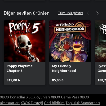
Tümünü göster
Diğer sevilen ürünler
Poppy Playtime:
My Friendly
Eyes:
Chapter 5
Neighborhood
Gam
819,00 ₺
85,00 ₺
188,7
XBOX konsollar
XBOX oyunları
XBOX Game Pass
XBOX
aksesuarları
XBOX Desteği
Geri bildirim
Topluluk Standartları