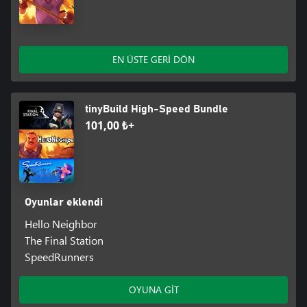
EN ÜSTE GERİ DÖN
tinyBuild High-Speed Bundle
101,00 ₺+
Oyunlar eklendi
Hello Neighbor
The Final Station
SpeedRunners
OYUNA GİT