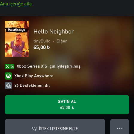
Ana içeriğe atla
Hello Neighbor
tinyBuild
•
Diğer
65,00 ₺
Xbox Series X|S için İyileştirilmiş
Xbox Play Anywhere
26 Desteklenen dil
SATIN AL
65,00 ₺
İSTEK LISTESINE EKLE
● ● ●