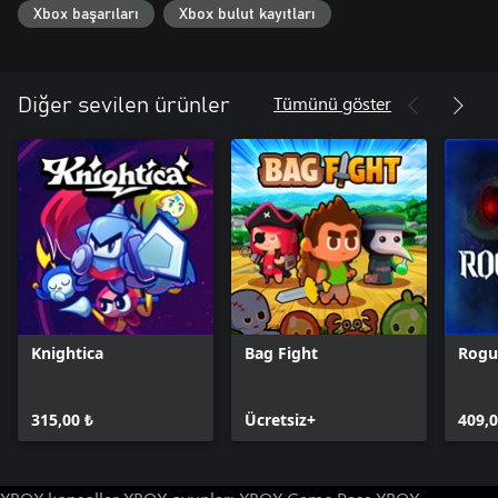
Xbox başarıları
Xbox bulut kayıtları
Tümünü göster
Diğer sevilen ürünler
Knightica
Bag Fight
Rogu
315,00 ₺
Ücretsiz+
409,0