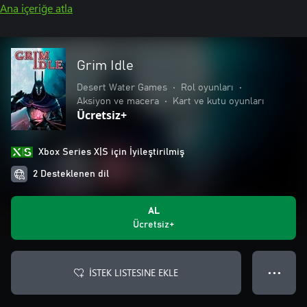
Ana içeriğe atla
Grim Idle
Desert Water Games
•
Rol oyunları
•
Aksiyon ve macera
•
Kart ve kutu oyunları
Ücretsiz+
Xbox Series X|S için İyileştirilmiş
2 Desteklenen dil
AL
Ücretsiz+
İSTEK LISTESINE EKLE
● ● ●