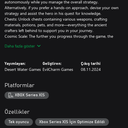
autonomously while you manage the overall strategy.
Alternatively, if you prefer a hands-on approach, devise your own
strategy and assist the hero in his quest for knowledge.
Chests: Unlock chests containing various weapons, crafting
materials, potions, pets, and more—everything the ancient
crafters left behind to support you in your journey.
Cosmic Scale: The further you progress through the game, the
more possibilities you have.
Daha fazla göster
Exploring: Look for the remains of ancient civilizations, travel
through the desecrated shards, and find allies!
Yayımlayan:
Geliştiren:
Çıkış tarihi
Desert Water Games
EvilCharm Games
08.11.2024
Platformlar
XBOX Series X|S
Özellikler
Tek oyuncu
Xbox Series X|S İçin Optimize Edildi