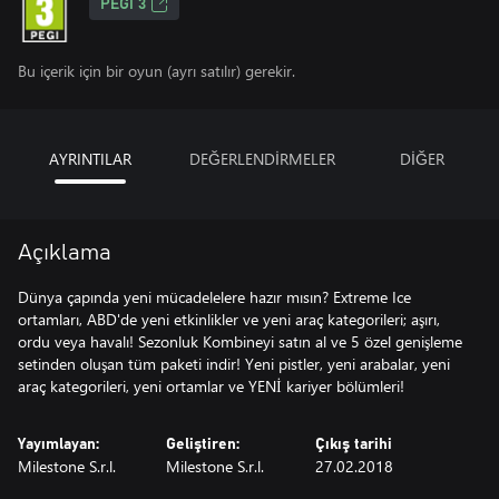
PEGI 3
Bu içerik için bir oyun (ayrı satılır) gerekir.
AYRINTILAR
DEĞERLENDİRMELER
DİĞER
Açıklama
Dünya çapında yeni mücadelelere hazır mısın? Extreme Ice
ortamları, ABD'de yeni etkinlikler ve yeni araç kategorileri; aşırı,
ordu veya havalı! Sezonluk Kombineyi satın al ve 5 özel genişleme
setinden oluşan tüm paketi indir! Yeni pistler, yeni arabalar, yeni
araç kategorileri, yeni ortamlar ve YENİ kariyer bölümleri!
Yayımlayan:
Geliştiren:
Çıkış tarihi
Milestone S.r.l.
Milestone S.r.l.
27.02.2018