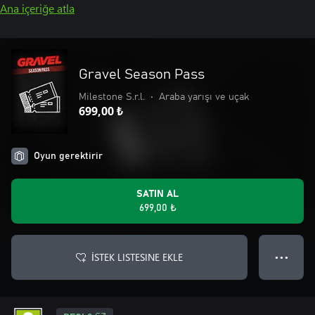
Ana içeriğe atla
Gravel Season Pass
Milestone S.r.l.
•
Araba yarışı ve uçak
699,00 ₺
Oyun gerektirir
SATIN AL
699,00 ₺
İSTEK LISTESINE EKLE
● ● ●