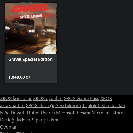
Gravel Special Edition
1.049,00 ₺+
XBOX konsollar
XBOX oyunları
XBOX Game Pass
XBOX
aksesuarları
XBOX Desteği
Geri bildirim
Topluluk Standartları
Işığa Duyarlı Nöbet Uyarısı
Microsoft hesabı
Microsoft Store
Desteği
İadeler
Sipariş takibi
Oyunlar