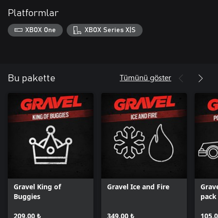
Platformlar
XBOX One
XBOX Series X|S
Tümünü göster
Bu pakette
Gravel King of
Gravel Ice and Fire
Grave
Buggies
pack
209,00 ₺
349,00 ₺
105,0