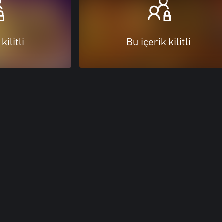
kilitli
Bu içerik kilitli