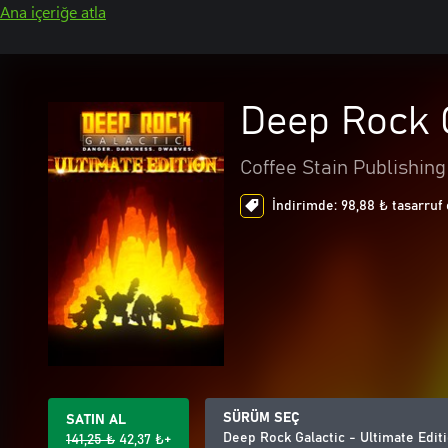
Ana içeriğe atla
Deep Rock G
Coffee Stain Publishing
İndirimde: 98,88 ₺ tasarruf 
SÜRÜM SEÇ
SATIN AL
Deep Rock Galactic - Ultimate Edit
141,25 ₺
42,37 ₺+