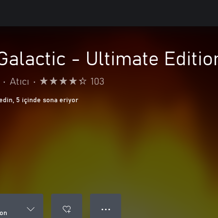
alactic - Ultimate Editio
•
Atıcı
•
103
edin, 5 içinde sona eriyor
● ● ●
ion