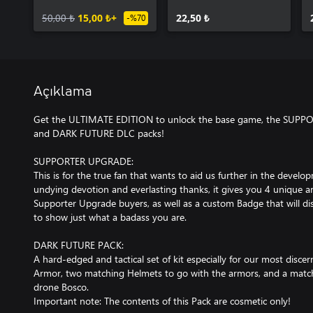
50,00 ₺
15,00 ₺+
22,50 ₺
-%70
Açıklama
Get the ULTIMATE EDITION to unlock the base game, the SU
and DARK FUTURE DLC packs!
SUPPORTER UPGRADE:
This is for the true fan that wants to aid us further in the devel
undying devotion and everlasting thanks, it gives you 4 unique ar
Supporter Upgrade buyers, as well as a custom Badge that will d
to show just what a badass you are.
DARK FUTURE PACK:
A hard-edged and tactical set of kit especially for our most disce
Armor, two matching Helmets to go with the armors, and a match
drone Bosco.
Important note: The contents of this Pack are cosmetic only!