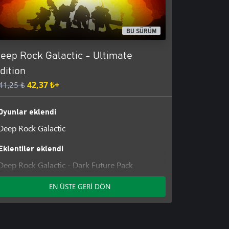
BU SÜRÜM
eep Rock Galactic - Ultimate
dition
41,25 ₺
42,37 ₺+
Oyunlar eklendi
Deep Rock Galactic
Eklentiler eklendi
Deep Rock Galactic - Dark Future Pack
Deep Rock Galactic - MegaCorp Pack
EN ÜSTE GERİ DÖN
Deep Rock Galactic - Supporter Upgrade