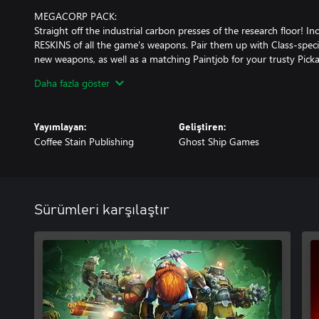
MEGACORP PACK:
Straight off the industrial carbon presses of the research floor! 
RESKINS of all the game's weapons. Pair them up with Class-spec
new weapons, as well as a matching Paintjob for your trusty Picka
Important note: The contents of this Pack are cosmetic only!
Daha fazla göster
Yayımlayan:
Geliştiren:
Coffee Stain Publishing
Ghost Ship Games
Sürümleri karşılaştır