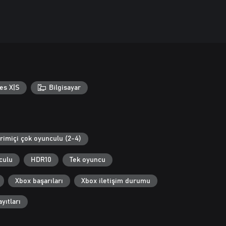
es X|S
Bilgisayar
rimiçi çok oyunculu (2-4)
culu
HDR10
Tek oyuncu
Xbox başarıları
Xbox iletişim durumu
yıtları