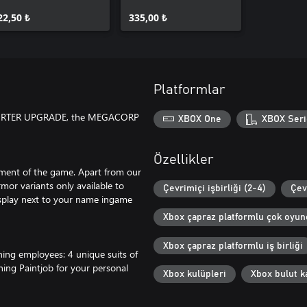
22,50 ₺
335,00 ₺
Platformlar
PPORTER UPGRADE, the MEGACORP
XBOX One
XBOX Seri
Özellikler
opment of the game. Apart from our
mor variants only available to
Çevrimiçi işbirliği (2-4)
Çev
isplay next to your name ingame
Xbox çapraz platformlu çok oyun
Xbox çapraz platformlu iş birliği
rning employees: 4 unique suits of
ing Paintjob for your personal
Xbox kulüpleri
Xbox bulut ka