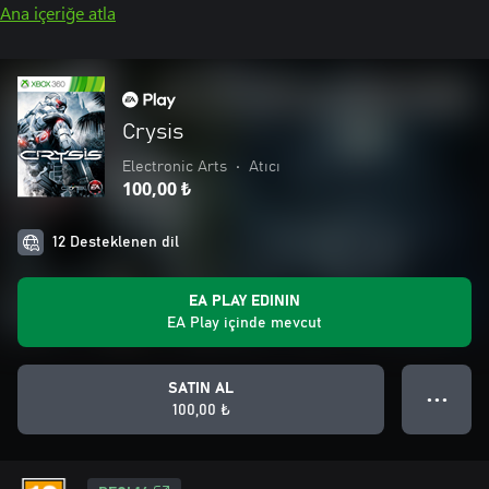
Ana içeriğe atla
Crysis
Electronic Arts
•
Atıcı
100,00 ₺
12 Desteklenen dil
EA PLAY EDININ
EA Play içinde mevcut
SATIN AL
● ● ●
100,00 ₺