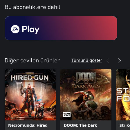
Bu aboneliklere dahil
Tümünü göster
Diğer sevilen ürünler
Necromunda: Hired
DOOM: The Dark
Strik