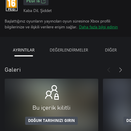
PEGI 16
Kaba Dil, Şiddet
Başlattığınız oyunların yayıncıları oyun süresince Xbox profili
bilgilerinize ve ilişkili verilere erişim sağlar.
Daha fazla bilgi edinin
AYRINTILAR
DEĞERLENDİRMELER
DİĞER
Galeri
Bu içerik kilitli
DOĞUM TARIHINIZI GIRIN
DO