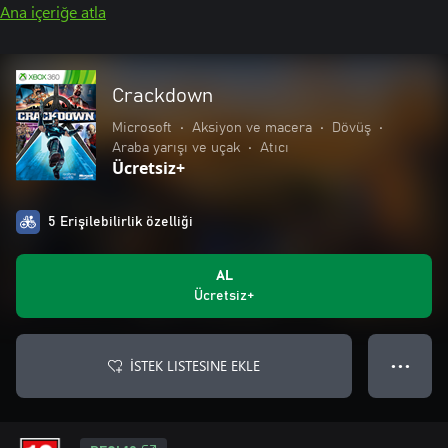
Ana içeriğe atla
Crackdown
Microsoft
•
Aksiyon ve macera
•
Dövüş
•
Araba yarışı ve uçak
•
Atıcı
Ücretsiz+
5 Erişilebilirlik özelliği
AL
Ücretsiz+
İSTEK LISTESINE EKLE
● ● ●