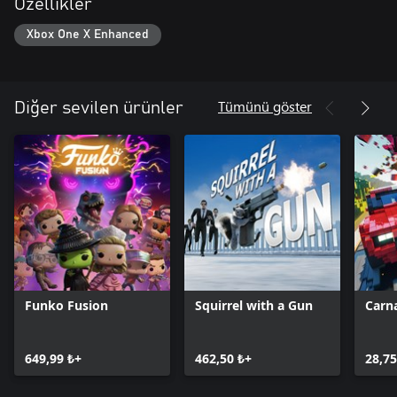
Özellikler
Xbox One X Enhanced
Tümünü göster
Diğer sevilen ürünler
Funko Fusion
Squirrel with a Gun
Carna
649,99 ₺+
462,50 ₺+
28,75