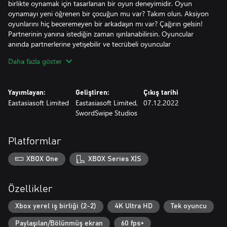
birlikte oynamak için tasarlanan bir oyun deneyimidir. Oyun
oynamayı yeni öğrenen bir çocuğun mu var? Takım olun. Aksiyon
oyunlarını hiç beceremeyen bir arkadaşın mı var? Çağırın gelsin!
Partnerinin yanına istediğin zaman ışınlanabilirsin. Oyuncular
anında partnerlerine yetişebilir ve tecrübeli oyuncular
partnerlerine anında yardımcı olabilirler.
Daha fazla göster
Yayımlayan:
Geliştiren:
Çıkış tarihi
Eastasiasoft Limited
Eastasiasoft Limited,
07.12.2022
SwordSwipe Studios
Platformlar
XBOX One
XBOX Series X|S
Özellikler
Xbox yerel iş birliği (2-2)
4K Ultra HD
Tek oyuncu
Paylaşılan/Bölünmüş ekran
60 fps+