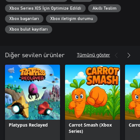
Xbox Series X|S İçin Optimize Edildi
Akıllı Teslim
Xbox başarıları
Xbox iletişim durumu
Xbox bulut kayıtları
Tümünü göster
Diğer sevilen ürünler
Platypus Reclayed
Carrot Smash (Xbox
Carr
Series)