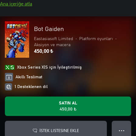
Ana içeriğe atla
Bot Gaiden
Eastasiasoft Limited
•
Platform oyunları
•
Aksiyon ve macera
450,00 ₺
Xbox Series X|S için İyileştirilmiş
Akıllı Teslimat
1 Desteklenen dil
SATIN AL
450,00 ₺
İSTEK LISTESINE EKLE
● ● ●