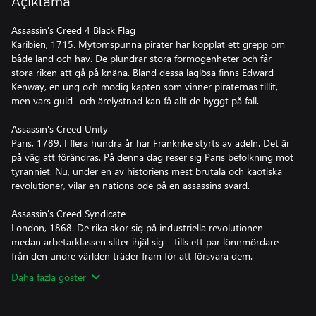
Açıklama
Assassin's Creed 4 Black Flag
Karibien, 1715. Mytomspunna pirater har kopplat ett grepp om
både land och hav. De plundrar stora förmögenheter och får
stora riken att gå på knäna. Bland dessa laglösa finns Edward
Kenway, en ung och modig kapten som vinner piraternas tillit,
men vars guld- och ärelystnad kan få allt de byggt på fall.
Assassin's Creed Unity
Paris, 1789. I flera hundra år har Frankrike styrts av adeln. Det är
på väg att förändras. På denna dag reser sig Paris befolkning mot
tyranniet. Nu, under en av historiens mest brutala och kaotiska
revolutioner, vilar en nations öde på en assassins svärd.
Assassin's Creed Syndicate
London, 1868. De rika skor sig på industriella revolutionen
medan arbetarklassen sliter ihjäl sig – tills ett par lönnmördare
från den undre världen träder fram för att försvara dem.
Daha fazla göster