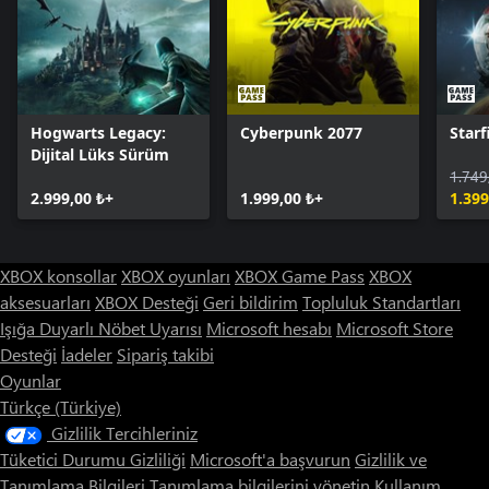
Hogwarts Legacy:
Cyberpunk 2077
Starf
Dijital Lüks Sürüm
1.749
2.999,00 ₺+
1.999,00 ₺+
1.399
XBOX konsollar
XBOX oyunları
XBOX Game Pass
XBOX
aksesuarları
XBOX Desteği
Geri bildirim
Topluluk Standartları
Işığa Duyarlı Nöbet Uyarısı
Microsoft hesabı
Microsoft Store
Desteği
İadeler
Sipariş takibi
Oyunlar
Türkçe (Türkiye)
Gizlilik Tercihleriniz
Tüketici Durumu Gizliliği
Microsoft'a başvurun
Gizlilik ve
Tanımlama Bilgileri
Tanımlama bilgilerini yönetin
Kullanım