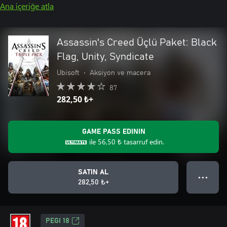
Ana içeriğe atla
Assassin's Creed Üçlü Paket: Black
Flag, Unity, Syndicate
Ubisoft
•
Aksiyon ve macera
87
282,50 ₺+
GAME PASS EDININ
ile
56,50 ₺
tasarruf edin.
SATIN AL
● ● ●
282,50 ₺+
PEGI 18