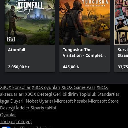
Atomfall
Tunguska: The
Survi
Visitation - Complete
Strai
Edition
2.050,00 ₺+
445,00 ₺
33,75
XBOX konsollar
XBOX oyunları
XBOX Game Pass
XBOX
aksesuarları
XBOX Desteği
Geri bildirim
Topluluk Standartları
Işığa Duyarlı Nöbet Uyarısı
Microsoft hesabı
Microsoft Store
Desteği
İadeler
Sipariş takibi
Oyunlar
Türkçe (Türkiye)