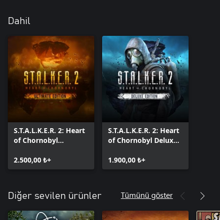
Dahil
S.T.A.L.K.E.R. 2: Heart
S.T.A.L.K.E.R. 2: Heart
of Chornobyl
of Chornobyl Deluxe
Ultimate Edition
Edition
2.500,00 ₺+
1.900,00 ₺+
Tümünü göster
Diğer sevilen ürünler