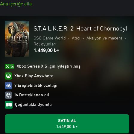
Ana içeriğe atla
S.T.A.L.K.E.R. 2: Heart of Chornobyl
GSC Game World
•
Atıcı
•
Aksiyon ve macera
•
Rol oyunları
1.449,00 ₺+
Xbox Series X|S için İyileştirilmiş
Xbox Play Anywhere
9 Erişilebilirlik özelliği
16 Desteklenen dil
Çoğunlukla Uyumlu
SATIN AL
1.449,00 ₺+