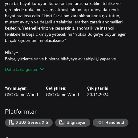
yeni bir hayat kuruyor. Siz de onların arasına katılın, tehlike ve
gizemlerle dolu, muazzam, atmosferik bir açık dünyada kendi
hayatınızı inşa edin. İkinci Facia'nın karanlık sırlarına ışık tutun,
mutant avlayın ve değerli artefaktları ararken zararlı anomalileri
keşfedin. Yetenekleriniz ve cesaretiniz, anomalik ve insancıl
tehlikelerle başa çıkmaya yetecek mi? Yoksa Bölge'ye boyun eğen
birçok kişiden biri mi olacaksınız?
Hi̇kâye
Bölge, yüzlerce sır ve binlerce hikâyeye ev sahipliği yapar ve
bunları sadece en cesur ve becerikli olanlara açıklar. Yalnız bir
Daha fazla göster
Stalker olarak başladığınız hikâyede eşsiz kıyamet sonrası dünyayı
keşfedecek ve kimlerin mermiyi hak ettiğine, kimlerin yardım eli
uzatmaya layık olduğuna karar vereceksiniz. Vereceğiniz
Yayımlayan:
Geliştiren:
Çıkış tarihi
kararların, bazıları kimileyin bariz olmamakla birlikte birtakım
GSC Game World
GSC Game World
20.11.2024
sonuçları olacağından emin olabilirsiniz.
Bir kurtarıcı ve sadık arkadaş, Stalkerların ateş başında anlattığı
efsanelerin kahramanı olmak mı? Yoksa Bölge'yi kontrol edenler
Platformlar
için zor ama kârlı görevleri yerine getirmek mi? Burada istediğiniz
kişi olabilirsiniz, hatta kendiniz bile.
XBOX Series X|S
Bilgisayar
Handheld
Tehli̇ke