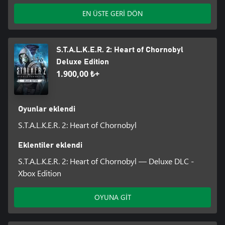
EN ÜSTE GERİ DÖN
Modlar da dâhil olmak üzere oyunun belirli özelliklerine Xbox
çocuk hesapları erişemeyebilir. Xbox'ta çocuklar, yerel yasalar
aksini belirtmediği sürece 13 yaşın altındaki oyuncu olarak
tanımlanır.
S.T.A.L.K.E.R. 2: Heart of Chornobyl
Deluxe Edition
1.900,00 ₺+
Oyunlar eklendi
S.T.A.L.K.E.R. 2: Heart of Chornobyl
Eklentiler eklendi
S.T.A.L.K.E.R. 2: Heart of Chornobyl — Deluxe DLC -
Xbox Edition
OYUNA GİT