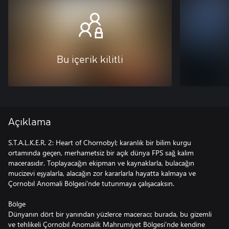
Bu içerik kilitli
Açıklama
S.T.A.L.K.E.R. 2: Heart of Chornobyl; karanlık bir bilim kurgu
ortamında geçen, merhametsiz bir açık dünya FPS sağ kalım
macerasıdır. Toplayacağın ekipman ve kaynaklarla, bulacağın
mucizevi eşyalarla, alacağın zor kararlarla hayatta kalmaya ve
Çornobıl Anomali Bölgesi'nde tutunmaya çalışacaksın.
Bölge
Dünyanın dört bir yanından yüzlerce maceracı; burada, bu gizemli
ve tehlikeli Çornobıl Anomalik Mahrumiyet Bölgesi'nde kendine