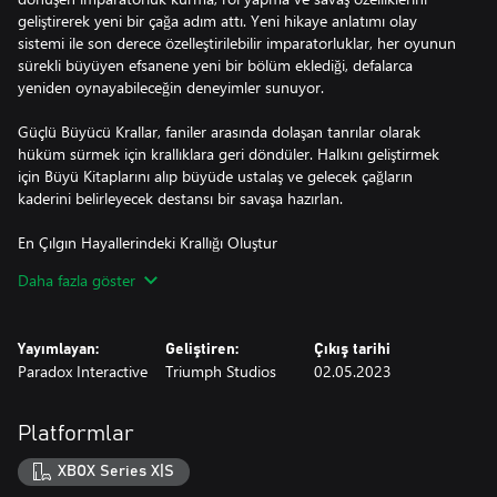
geliştirerek yeni bir çağa adım attı. Yeni hikaye anlatımı olay
sistemi ile son derece özelleştirilebilir imparatorluklar, her oyunun
sürekli büyüyen efsanene yeni bir bölüm eklediği, defalarca
yeniden oynayabileceğin deneyimler sunuyor.
Güçlü Büyücü Krallar, faniler arasında dolaşan tanrılar olarak
hüküm sürmek için krallıklara geri döndüler. Halkını geliştirmek
için Büyü Kitaplarını alıp büyüde ustalaş ve gelecek çağların
kaderini belirleyecek destansı bir savaşa hazırlan.
En Çılgın Hayallerindeki Krallığı Oluştur
Daha fazla göster
◾Vücut şekillerini, sosyal özelliklerini ve gizemli güçlerini
birleştirerek takipçilerini oluştur. Yamyam buçukluk klanından
mistik ay elflerine kadar her şeyi oluştur veya en sevdiğin fantezi
Yayımlayan:
Geliştiren:
Çıkış tarihi
klişelerini yeniden canlandır
Paradox Interactive
Triumph Studios
02.05.2023
◾Ordularını büyülemek ve halkını geliştirmek için güçlü büyü
kitaplarını ara! Halkının, düşmanlarıyla mücadele etmek için ilahi
varlıklara veya kargaşanın evlatlarına dönüştükçe fiziksel olarak
Platformlar
değiştiğini gör. Acımasız hakimiyetler, akıllıca ittifaklar veya en
büyük kadim bilgilerle zaferi kovala ve efsaneni krallığın ta
XBOX Series X|S
kendisine yaz!