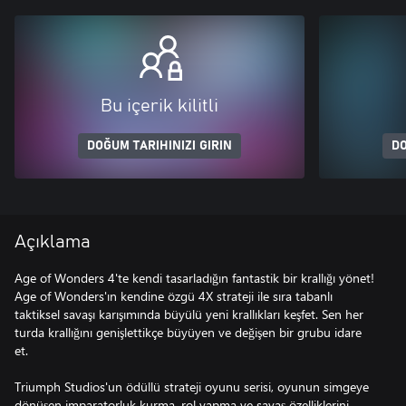
Bu içerik kilitli
DOĞUM TARIHINIZI GIRIN
DO
Açıklama
Age of Wonders 4'te kendi tasarladığın fantastik bir krallığı yönet!
Age of Wonders'ın kendine özgü 4X strateji ile sıra tabanlı
taktiksel savaşı karışımında büyülü yeni krallıkları keşfet. Sen her
turda krallığını genişlettikçe büyüyen ve değişen bir grubu idare
et.
Triumph Studios'un ödüllü strateji oyunu serisi, oyunun simgeye
dönüşen imparatorluk kurma, rol yapma ve savaş özelliklerini