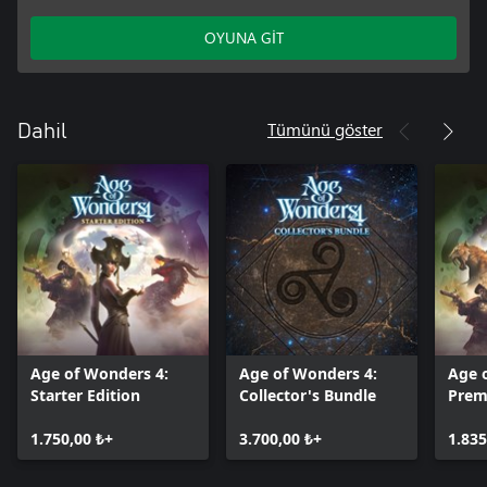
OYUNA GİT
Tümünü göster
Dahil
Age of Wonders 4:
Age of Wonders 4:
Age 
Starter Edition
Collector's Bundle
Prem
1.750,00 ₺+
3.700,00 ₺+
1.835