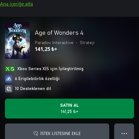
Ana içeriğe atla
Age of Wonders 4
Paradox Interactive
•
Strateji
141,25 ₺+
Xbox Series X|S için İyileştirilmiş
6 Erişilebilirlik özelliği
10 Desteklenen dil
SATIN AL
141,25 ₺+
İSTEK LISTESINE EKLE
● ● ●