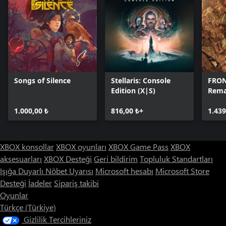
Songs of Silence
Stellaris: Console
FRON
Edition (X|S)
Rem
1.000,00 ₺
816,00 ₺+
1.439
XBOX konsollar
XBOX oyunları
XBOX Game Pass
XBOX
aksesuarları
XBOX Desteği
Geri bildirim
Topluluk Standartları
Işığa Duyarlı Nöbet Uyarısı
Microsoft hesabı
Microsoft Store
Desteği
İadeler
Sipariş takibi
Oyunlar
Türkçe (Türkiye)
Gizlilik Tercihleriniz