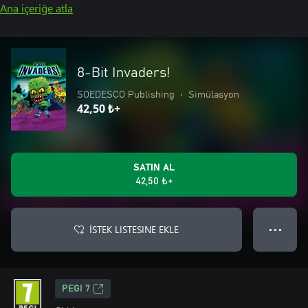
Ana içeriğe atla
8-Bit Invaders!
SOEDESCO Publishing
•
Simülasyon
42,50 ₺+
SATIN AL
42,50 ₺+
İSTEK LISTESINE EKLE
● ● ●
PEGI 7