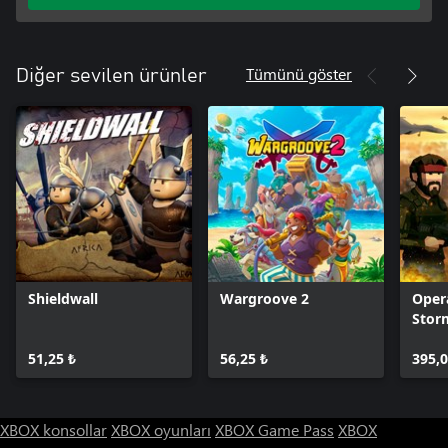
Tümünü göster
Diğer sevilen ürünler
Shieldwall
Wargroove 2
Oper
Stor
51,25 ₺
56,25 ₺
395,0
XBOX konsollar
XBOX oyunları
XBOX Game Pass
XBOX