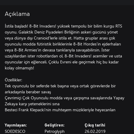
Açıklama
İstila başladı! 8-Bit Invaders! yüksek tempolu bir bilim kurgu RTS
oyunu. Galaktik Deniz Piyadeleri Birliğinin askeri gücünü yönet
veya dünya dışı Cranioid'lerle istila et. Hatta gruplar arası çok
oyunculu modda fütiristik birliklerinle 8-Bit Hordes'in ejderhaları
veya 8-Bit Armies'in devasa tanklarıyla savaşabilirsin. İster
uzaylılardan ister robotlardan ol, 8-Bit Invaders! acemiler ve usta
oyuncular için eğlenceli. Çoklu Evreni ele geçirmek hiç bu kadar
kolay olmamıştı!
Özellikler:
Tek oyunculu bir seferde tek başına veya ortak görevlerde bir
arkadaşınla beraber savaş
Çevrimiçi Çok Oyunculu modda veya çarpışma savaşlarında Yapay
Zekaya karşı yeteneklerini sına
Besteci Frank Klepacki'nin muhteşem müzikleriyle heyecanlan
Yayımlayan:
Geliştiren:
Çıkış tarihi
SOEDESCO
Petroglyph
26.02.2019