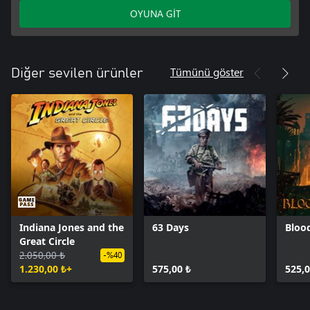
OYUNA GİT
Tümünü göster
Diğer sevilen ürünler
Indiana Jones and the
63 Days
Bloo
Great Circle
2.050,00 ₺
-%40
1.230,00 ₺+
575,00 ₺
525,0