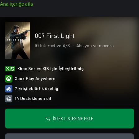
Ana içeriğe atla
007 First Light
IO Interactive A/S
•
Aksiyon ve macera
Xbox Series X|S için İyileştirilmiş
Xbox Play Anywhere
7 Erişilebilirlik özelliği
14 Desteklenen dil
İSTEK LISTESINE EKLE