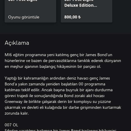
Deluxe Edition
Yükseltmesi
Oyunu görüntüle
800,00 ₺
Açıklama
MI6 eğitim programına yeni katılmış genç bir James Bond’un
hünerlerine ve bazen de pervasızlıklarına tanıklık ederek dünyanın
en meşhur ajanının başlangıç hikâyesinin bir parçası ol.
Yaptığı bir kahramanlığın ardından deniz havacı genç James
Bond’a yakın zamanda yeniden başlatılan 00 programına
katılması teklif edilir. Ancak başına buyruk bir ajanı durdurma
görevi trajedi ile sonuçlandığında Bond zoraki akıl hocası
Greenway ile birlikte çalışarak derin bir komployu su yüzüne
çıkarmak ve devleti eli kulağında bir darbe girişiminden kurtarmak
zorunda kalır.
007 OL
Sıfırdan yaratılmış bağımsız bir James Bond başlangıç hikâyesini