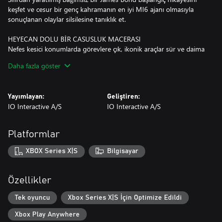
keşfet ve cesur bir genç kahramanın en iyi MI6 ajanı olmasıyla
sonuçlanan olaylar silsilesine tanıklık et.
HEYECAN DOLU BİR CASUSLUK MACERASI
Nefes kesici konumlarda görevlere çık, ikonik araçlar sür ve daima
bir adım önde olmayı başaran başına buyruk bir ajanın peşinde
Daha fazla göster
sinematik maceraya atıl.
NASIL BİR AJAN OLACAĞINI KENDİN BELİRLE
Yayımlayan:
Geliştiren:
İster sessizce ister gümbür gümbür ilerle. Kontrolün tamamen
IO Interactive A/S
IO Interactive A/S
sende olduğu bu macerada yumruklarını mı yoksa silahlarını mı
konuşturacağın ya da mekanlara özel aletler kullanarak mı yoksa
güvenliğe blöf yaparak mı gireceğin tamamen sana kalmış.
Platformlar
MI6’E HOŞ GELDİN
XBOX Series X|S
Bilgisayar
Bitmek tükenmek nedir bilmeyen bir casusluk eğlencesinde
becerilerini sına ve en sevdiğin görevleri ilave değiştiricilerle
yeniden oyna!
Özellikler
Tek oyuncu
Xbox Series X|S İçin Optimize Edildi
Xbox Play Anywhere