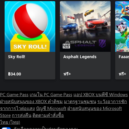
Sky Roll!
Asphalt Legends
Faaa
฿34.00
ฟรี+
ฟรี+
PC Game Pass
เกมใน PC Game Pass
แอป XBOX บนพีซี Windows
ฝ่ายสนับสนุนของ XBOX
คำติชม
มาตรฐานชุมชน
ระวังอาการชัก
จากการไวต่อแสง
บัญชี Microsoft
ฝ่ายสนับสนุนของ Microsoft
Store
การส่งคืน
ติดตามคำสั่งซื้อ
ไทย (ไทย)
ตัวเลือกความเป็นส่วนตัวของคุณ