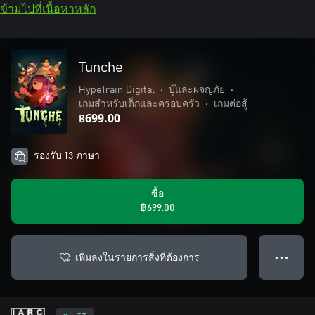
ข้ามไปที่เนื้อหาหลัก
Tunche
HypeTrain Digital
•
บู๊และผจญภัย
•
เกมสำหรับเด็กและครอบครัว
•
เกมต่อสู้
฿699.00
รองรับ 13 ภาษา
ซื้อ
฿699.00
เพิ่มลงในรายการสิ่งที่ต้องการ
● ● ●