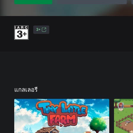
3+
แกลเลอรี