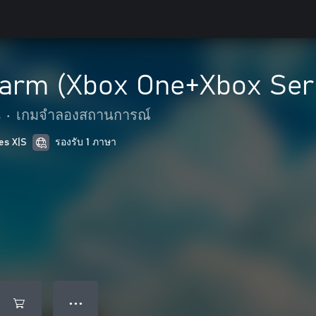
e Farm (Xbox One+Xbox Se
s
•
เกมจำลองสถานการณ์
es X|S
รองรับ 1 ภาษา
● ● ●