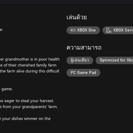
เล่นด้วย
e:
XBOX One
XBOX Seri
ความสามารถ
 her grandmother is in poor health
ผู้เล่นเดียว
Optimized for Xb
e of their cherished family farm
e farm alive during this difficult
PC Game Pad
g game.
s eager to steal your harvest.
ce from your grandparents' farm.
le your dishes simmer on the