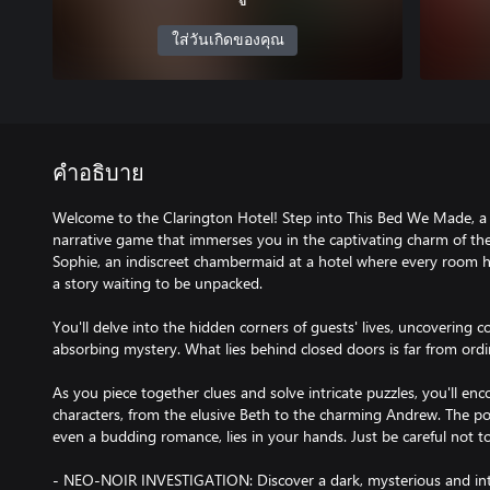
ใส่วันเกิดของคุณ
คำอธิบาย
Welcome to the Clarington Hotel! Step into This Bed We Made, a
narrative game that immerses you in the captivating charm of th
Sophie, an indiscreet chambermaid at a hotel where every room h
a story waiting to be unpacked.
You'll delve into the hidden corners of guests' lives, uncovering 
absorbing mystery. What lies behind closed doors is far from ordi
As you piece together clues and solve intricate puzzles, you'll enc
characters, from the elusive Beth to the charming Andrew. The pote
even a budding romance, lies in your hands. Just be careful not 
- NEO-NOIR INVESTIGATION: Discover a dark, mysterious and intr