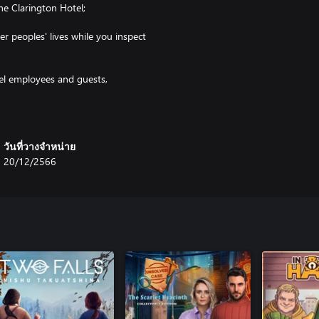
he Clarington Hotel;
r peoples' lives while you inspect
l employees and guests,
k-smart Andrew;
opened, can have an impact on
วันที่วางจำหน่าย
20/12/2566
e that unfolds over the course of