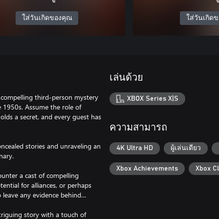
ใส่วันเกิดของคุณ
ใส่วันเกิด
เล่นด้วย
 compelling third-person mystery
XBOX Series X|S
e 1950s. Assume the role of
olds a secret, and every guest has
ความสามารถ
concealed stories and unraveling an
4K Ultra HD
ผู้เล่นเดียว
nary.
Xbox Achievements
Xbox C
ounter a cast of compelling
ntial for alliances, or perhaps
to leave any evidence behind…
iguing story with a touch of