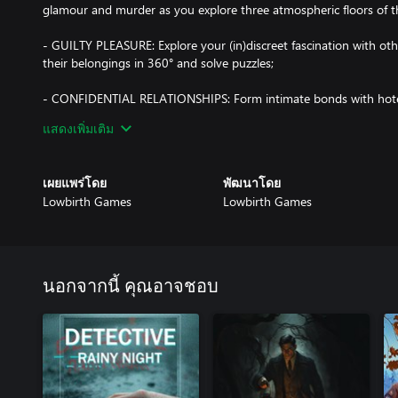
glamour and murder as you explore three atmospheric floors of t
- GUILTY PLEASURE: Explore your (in)discreet fascination with othe
their belongings in 360° and solve puzzles;
- CONFIDENTIAL RELATIONSHIPS: Form intimate bonds with hote
including your choice of ally between street-smart Beth and boo
แสดงเพิ่มเติม
- LIFELIKE CONSEQUENCES: Every action taken, and every door 
how the story unfolds... including how you tidy up the rooms!
เผยแพร่โดย
พัฒนาโดย
Lowbirth Games
Lowbirth Games
This Bed We Made is a whirlwind of glamour, mystery, and intrigu
a single, unforgettable day. It's time to check in.
นอกจากนี้ คุณอาจชอบ