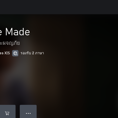
e Made
ละผจญภัย
es X|S
รองรับ 2 ภาษา
● ● ●