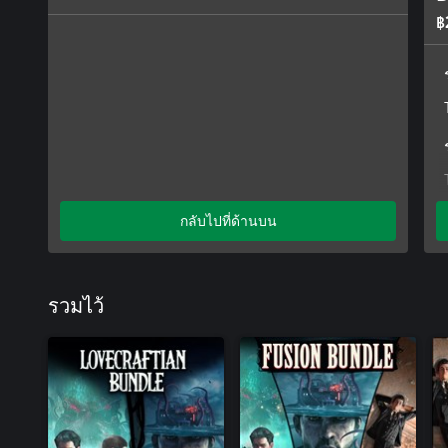
฿
กลับไปที่ด้านบน
รวมไว้