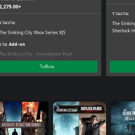
2,279.00+
รวมเกม
The Sinkin
รวมเกม
Sherlock 
The Sinking City Xbox Series X|S
รวม Add-on
The Sinking City - Investigator Pack
The Sinking City - Merciful Madness
ไปที่เกม
The Sinking City - Worshippers of the
Necronomicon