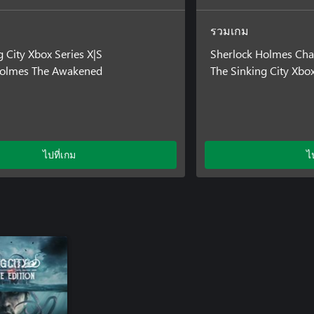
รวมเกม
g City Xbox Series X|S
Sherlock Holmes Cha
Holmes The Awakened
The Sinking City Xbox
ไปที่เกม
ไ