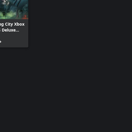
ng City Xbox
S Deluxe
+