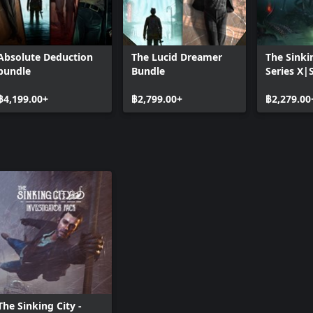
Absolute Deduction
The Lucid Dreamer
The Sinki
bundle
Bundle
Series X|
Edition
฿4,199.00+
฿2,799.00+
฿2,279.00
The Sinking City -