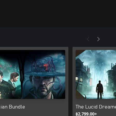
tian Bundle
The Lucid Dream
฿2,799.00+