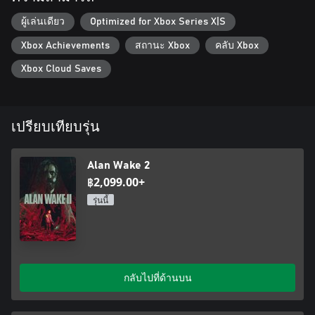
สวมบทบาททั้งสองตัวละคร
สัมผัสเรื่องราวของ Alan Wake และ Saga Anderson แล้วพบกับเรื่อง
ผู้เล่นเดียว
Optimized for Xbox Series X|S
ราวที่เปิดเผยออกมาผ่านมุมมองที่แตกต่างกัน สลับไปมาระหว่างการ
Xbox Achievements
สถานะ Xbox
คลับ Xbox
ไขคดีของ Anderson ที่ต้องเอาชีวิตเป็นเดิมพัน และความพยายาม
ในการต่อสู้ดิ้นรนของ Wake ในการเขียนความจริงของเขาใหม่เพื่อ
Xbox Cloud Saves
หลบหนีจากห้วงลึกของ Dark Place
สำรวจทั้งสองโลก
สัมผัสโลกที่สวยงามแต่น่ากลัวทั้งสองโลก ซึ่งล้วนเต็มไปด้วยตัว
เปรียบเทียบรุ่น
ละครมากมาย และภัยคุกคามสุดอันตรายของมันเอง พบกับทิวทัศน์
อันยิ่งใหญ่ของ Cauldron Lake ในแปซิฟิกนอร์ทเวสต์ รวมถึงเมืองที่
งดงามของ Bright Falls และ Watery ซึ่งตัดกับความพยายามที่เปี่ยม
Alan Wake 2
ไปด้วยไหวพริบเพื่อหลบหนีจากเมืองแห่งฝันร้ายของ Dark Place
฿2,099.00+
รุ่นนี้
เอาชีวิตรอดด้วยแสงสว่าง
เผชิญหน้ากับศัตรูที่เหนือธรรมชาติอันทรงพลังในสถานการณ์การ
ต่อสู้ดิ้นรนในระยะประชิด โดยมีทรัพยากรจำกัด คุณต้องใช้
มากกว่าปืนเพื่อเอาชีวิตรอด: แสงเป็นอาวุธสุดยอดในการต่อกรกับ
กลับไปที่ด้านบน