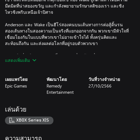
มืดมิดที่น่าสยองขวัญ และกำลังพยายามรักษาสติของเรา และชิง
ไหวชิงพริบเหนือเจ้าปิศาจ
Anderson และ Wake เป็นฮีโร่สองคนบนเส้นทางการต่อสู้ดิ้นรน
สองเส้นทางในสองความเป็นจริงที่แยกออกจากกัน พวกเขามีหัวใจที่
เชื่อมโยงกันในแบบที่พวกเขาไม่อาจเข้าใจได้ ทั้งครุ่นคิดและ
สะท้อนถึงกัน และส่งผลต่อโลกที่อยู่รอบตัวพวกเขา
ความมืดที่เหนือธรรมชาติ ซึ่งถูกขับเคลื่อนด้วยเรื่องราวสยองขวัญ
แสดงเพิ่มเติม
ได้รุกราน Bright Falls เปลี่ยนชาวบ้านให้กลายเป็นคนชั่วร้าย และ
คุกคามผู้คนอันเป็นที่รักของ Anderson และ Wake แสงไฟคืออาวุธ
และพื้นที่ที่ปลอดภัยของพวกเขา ในขณะที่ต้องเผชิญหน้ากับความ
เผยแพร่โดย
พัฒนาโดย
วันที่วางจำหน่าย
มืด พวกเขาจะหลบหนีจากเรื่องราวสยองขวัญอันน่ากลัวที่มีแต่เหยื่อ
Epic Games
Remedy
27/10/2566
และสัตว์ประหลาดที่พวกเขาติดอยู่ พร้อมกับก้าวขึ้นมาเป็นฮีโร่ที่
Entertainment
พวกเขาต้องเป็นได้หรือไม่
ไขความลึกลับสุดอันตราย
เล่นด้วย
การสืบสวนคดีฆาตกรรมในเมืองเล็กได้ดำดิ่งไปสู่เส้นทางแห่งฝัน
ร้ายอย่างรวดเร็ว ค้นพบแหล่งที่มาของความชั่วร้ายที่เหนือ
XBOX Series X|S
ธรรมชาติในเรื่องราวสยองขวัญแนวจิตวิทยาที่อันเปี่ยมด้วยความ
ระทึกใจถึงขีดสุด และการหักมุมที่คาดไม่ถึง
ความสามารถ