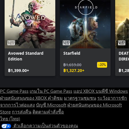
Avowed Standard
Starfield
DEAT
Edition
DIRE
฿1,659.00
-20%
฿1,399.00+
฿1,327.20+
฿1,2
PC Game Pass
เกมใน PC Game Pass
แอป XBOX บนพีซี Windows
ฝ่ายสนับสนุนของ XBOX
คำติชม
มาตรฐานชุมชน
ระวังอาการชัก
จากการไวต่อแสง
บัญชี Microsoft
ฝ่ายสนับสนุนของ Microsoft
Store
การส่งคืน
ติดตามคำสั่งซื้อ
ไทย (ไทย)
ตัวเลือกความเป็นส่วนตัวของคุณ