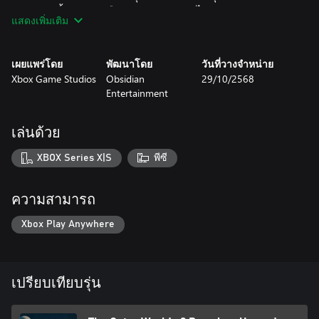
มนุษยชาติทั้งหมด การสืบสวนของคุณจะนำไปสู่ Arcadia แหล่ง
แสดงเพิ่มเติม
กำเนิดของเทคโนโลยี Skip Drive ที่ซึ่งชะตากรรมของอาณานิคม
และทั้งกาแล็กซีขึ้นอยู่กับเส้นทางที่คุณเลือก รวมทั้งจุดแข็ง จุดอ่อน
ลูกเรือ และฝ่ายที่คุณเลือกวางใจ!
เผยแพร่โดย
พัฒนาโดย
วันที่วางจำหน่าย
Xbox Game Studios
Obsidian
29/10/2568
สำรวจขอบเขตใหม่
Entertainment
อาณานิคม Arcadia ตกอยู่ในภาวะสงครามระหว่างฝ่ายต่างๆ เมื่อ
การปกครองที่อ้างว่าเมตตาของผู้อารักขาถูกท้าทายจากการกบฏ
ของลัทธิศาสนาและการรุกรานจากบรรษัท ในขณะที่รอยแยกอัน
เล่นด้วย
พรั่นพรึงแพร่กระจายไปทั่วอาณานิคม แต่ละฝ่ายต่อสู้เพื่อควบคุม
หรือปิดรอยแยกเหล่านี้เพื่อผลประโยชน์ของตนเอง สำรวจพื้นที่
XBOX Series X|S
พีซี
ต่างๆ เปิดเผยเรื่องราวที่ซ่อนเร้น และกำหนดชะตากรรมของ
ระบอบที่ใกล้ล่มสลาย!
ความสามารถ
ผู้บัญชาการของคุณ เส้นทางของคุณ
สร้างตัวละครของคุณด้วยความสามารถและตัวเลือกที่สะท้อนสไตล์
Xbox Play Anywhere
การเล่นของคุณ อาณานิคมจะตอบสนองต่อทุกการกระทำ สร้าง
เรื่องราวที่เป็นของคุณเอง ไม่ว่าคุณจะเป็นนักการทูตผู้เฉียบแหลม
นักวางกลยุทธ์ผู้ชาญฉลาด นักรบผู้สร้างความโกลาหล หรืออะไร
ก็ตามที่แตกต่างออกไป และใช่... คุณสามารถเล่นเป็นคนไม่เอาไหน
เปรียบเทียบรุ่น
ได้ด้วย!