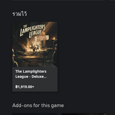
รวมไว้
The Lamplighters
League - Deluxe
Edition
฿1,919.00+
Add-ons for this game