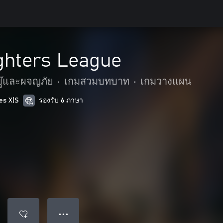
ghters League
บู๊และผจญภัย
•
เกมสวมบทบาท
•
เกมวางแผน
es X|S
รองรับ 6 ภาษา
● ● ●