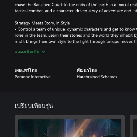
chase the Banished Court to the ends of the earth in a mix of real-
tactical combat, and a character-driven story of adventure and int
Strategy Meets Story, in Style
- Control a team of unique, dynamic characters and get to know the
roles in the team. Learn their stories and the world they inhabit 
misfit brings their own style to the fight through unique moves t
- Explore a variety of thrilling locales and survey the battlefield 
แสดงเพิ่มเติม
enemies in real-time infiltration gameplay, pick off the stragglers 
your squad to get an edge for the fight.
- Use every advantage and dirty trick your agents have up their s
เผยแพร่โดย
พัฒนาโดย
combat. Add advanced abilities, gear, and augmentations to your
Paradox Interactive
Harebrained Schemes
growing threat of the Banished Court!
Race Against the Countdown to Doomsday
- Chase the Banished Court through an alternate-history world 
deserts to jungles both urban and wild. Manage your choices at a 
เปรียบเทียบรุ่น
your enemy from advancing their twisted schemes!
- Recruit new allies from the best of the worst: scour the globe f
them onto your side before the Banished Court catches them first
- Every mission earns your team new resources and grows their abil
injury can take their toll!