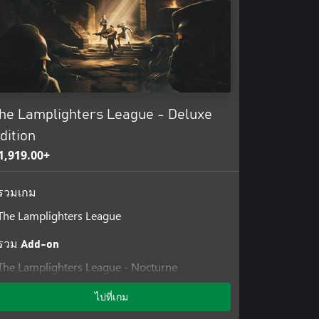
heir twisted will? Find out in…
he Lamplighters League - Deluxe
dition
1,919.00+
รวมเกม
The Lamplighters League
รวม Add-on
The Lamplighters League - Nocturne
The Lamplighters League - Isaac
ไปที่เกม