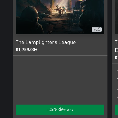
Can you prevent the Banished Court from reshaping the world to t
The Lamplighters League and the Tower at the End of the World!
รุ่นนี้
The Lamplighters League
T
฿1,759.00+
E
฿
กลับไปที่ด้านบน