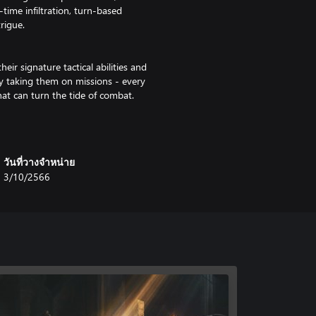
time infiltration, turn-based
rigue.
ir signature tactical abilities and
by taking them on missions - every
hat can turn the tide of combat.
before things heat up: sneak past
quickly and quietly, and position
leeves in exciting, turn-based
วันที่วางจำหน่าย
 agents to keep pace with the
3/10/2566
of the 1930s, from dockyards and
global level and try to prevent
or outlaws and outcasts and bring
!
ities - but be careful, stress and