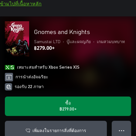
ข้ามไปที่เนื้อหาหลัก
Gnomes and Knights
Samustai LTD
•
บู๊และผจญภัย
•
เกมสวมบทบาท
฿279.00+
เหมาะสมสําหรับ Xbox Series X|S
การนำส่งอัจฉริยะ
รองรับ 22 ภาษา
ซื้อ
฿279.00+
เพิ่มลงในรายการสิ่งที่ต้องการ
● ● ●