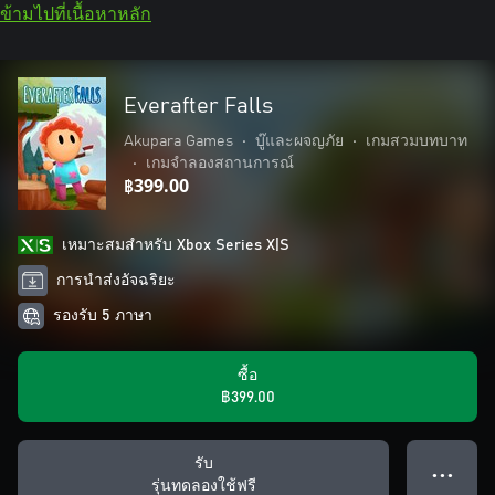
ข้ามไปที่เนื้อหาหลัก
Everafter Falls
Akupara Games
•
บู๊และผจญภัย
•
เกมสวมบทบาท
•
เกมจำลองสถานการณ์
฿399.00
เหมาะสมสําหรับ Xbox Series X|S
การนำส่งอัจฉริยะ
รองรับ 5 ภาษา
ซื้อ
฿399.00
รับ
● ● ●
รุ่นทดลองใช้ฟรี