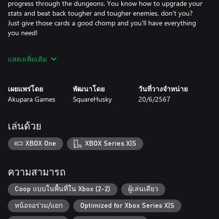
progress through the dungeons. You know how to upgrade your
stats and beat back tougher and tougher enemies, don't you?
Just give those cards a good chomp and you'll have everything
you need!
Of course, if you need a little help, don't worry! Automated
แสดงเพิ่มเติม
drones can expand your inventory, tend to your harvest, and
even help you fight. And your pet missed you more than
anything while you were under. They're here to help out around
เผยแพร่โดย
พัฒนาโดย
วันที่วางจำหน่าย
the farm, learning all sorts of neat things, like tilling your soil,
Akupara Games
SquareHusky
20/6/2567
watering your crops, and even teleporting you across the map.
What? You've never heard of a teleporting cat before?
เล่นด้วย
It's Everafter Falls! Things are peaceful here. There's nothing to
worry about... right?
XBOX One
XBOX Series X|S
ความสามารถ
Coop แบบในพื้นที่ใน Xbox (2-2)
ผู้เล่นเดียว
หน้อจอร่วม/แยก
Optimized for Xbox Series X|S