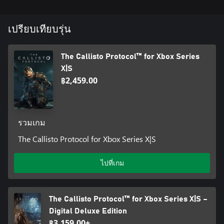
new weapons as you fight through the derelict penitentiary in a
last-ditch attempt to retrieve Mahler’s data, get it off Callisto and
redeem yourself.
เปรียบเทียบรุ่น
The Digital Deluxe Edition also includes: Snake Skin Collection
The Callisto Protocol™ for Xbox Series
Retro Prison Skin Collection Biophage Skin Collection AMD
Radeon™ Skin Collection
X|S
฿2,459.00
รวมเกม
The Callisto Protocol for Xbox Series X|S
ไปที่เกม
The Callisto Protocol™ for Xbox Series X|S –
Digital Deluxe Edition
฿3,159.00+