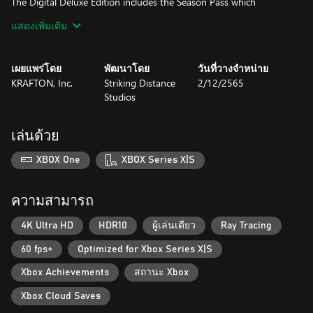
The Digital Deluxe Edition includes the Season Pass which
includes four DLCs:
แสดงเพิ่มเติม
The Outer Way Skin Collection: Survive The Callisto Protocol’s
terrifying campaign in style with. this collection of Outer Way
เผยแพร่โดย
พัฒนาโดย
วันที่วางจำหน่าย
themed player and weapons skins.
KRAFTON, Inc.
Striking Distance
2/12/2565
Studios
Contagion Bundle: Comes with a new mode – Contagion – with a
custom balanced difficulty, stronger enemies, limited resources,
no manual saves and your progress is reset to the beginning of
เล่นด้วย
the chapter if you die. As well as 14 all-new ways for Jacob to die
at the at the hands of the Biophage, and the Watchtower Skin
XBOX One
XBOX Series X|S
Collection.
Riot Bundle: Venture into a previously undiscovered area in the
ความสามารถ
depths of Black Iron Prison filled with hordes of Biophage in Riot
Mode – battle through increasingly difficult waves of enemies,
4K Ultra HD
HDR10
ผู้เล่นเดียว
Ray Tracing
earning credits to unlock powerful upgrades and purchase health
60 fps+
Optimized for Xbox Series X|S
and resources to help you survive. The bundle also includes 11
new death animations and the Prospector Skin Collection.
Xbox Achievements
สถานะ Xbox
Final Transmission: The Biophage virus threatens to spread
Xbox Cloud Saves
beyond the walls of Black Iron Prison. Battle new enemies with