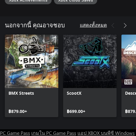
Xbox Achievements
Xbox Cloud Saves
Lemos, Brandon Westgate, Evan Smith, and Tom Asta, all with
their own distinct gear that fits their style.
Customizable Characters - The possibilities are endless to
แสดงทั้งหมด
นอกจากนี้ คุณอาจชอบ
personalize the Skater XL experience. Players can customize their
entire look, including their skater’s gear with different tees,
hoodies, hats and shoes from over 30 of the most recognized
skate brands like Vans, Santa Cruz, DC Shoes, Independent, Lakai
and many more.
Trick Challenges - Hundreds of challenges with progressive
difficulties, to help build your bag of tricks as you move further
toward the completing them all. Can check off the entire list??
Thriving Community - Join the thriving ecosystem of players
BMX Streets
ScootX
Desc
creating, sharing and collaborating around the passion of Skater
XL!
฿879.00+
฿699.00+
฿879
Legit Soundtrack - Modest Mouse, Getter, Interpol, Animal
Collective, Future Islands and Band Of Horses headline the
distinctive music that blends well with the Skater XL’s West Coast
vibe and fluid physics-based control mechanics.
PC Game Pass
เกมใน PC Game Pass
แอป XBOX บนพีซี Windows