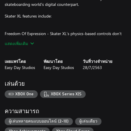
skateboarding world’s digital counterpart.
Skater XL features include:
Freedom Of Expression - Skater XL’s physics-based controls don’t
have any pre-programmed tricks - only the movement through
แสดงเพิ่มเติม
the thumbsticks. Each thumbstick is connected to the
corresponding foot of the skater and as the player moves the
stick, the board instantly responds. Much like a musical
เผยแพร่โดย
พัฒนาโดย
วันที่วางจำหน่าย
instrument, the player has complete freedom, whether it be
Easy Day Studios
Easy Day Studios
28/7/2563
pushing to nail a line or skating free from.
Real Life Iconic Locations - Skater XL levels are all inspired real-
เล่นด้วย
world skate areas and designed to ensure a constant flow of
skate lines. From the DTLA Map with skateboarding landmarks
XBOX One
XBOX Series X|S
around the Staples Center and LA Convention Center, to Easy
Day High School’s sprawling campus of iconic skate spots like the
Wallenberg Big 4 and the ‘Leap of Faith’, to the humongous ‘Big
ความสามารถ
Ramp,’ where skaters can soar higher than a hawk.
ผู้เล่นหลายคนแบบออนไลน์ (2-10)
ผู้เล่นเดียว
Play As Real-Life Skate Pros - Select from renowned pros Tiago