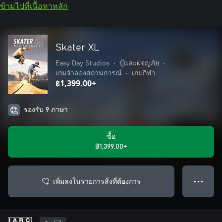
ข้ามไปที่เนื้อหาหลัก
Skater XL
Easy Day Studios
•
บู๊และผจญภัย
•
เกมจำลองสถานการณ์
•
เกมกีฬา
฿1,399.00+
รองรับ 9 ภาษา
ซื้อ
฿1,399.00+
เพิ่มลงในรายการสิ่งที่ต้องการ
● ● ●