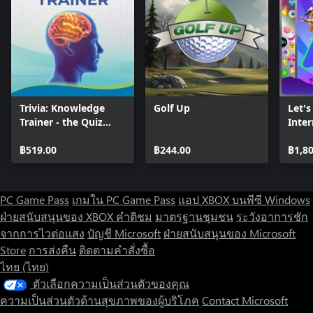
Trivia: Knowledge
Golf Up
Let's
Trainer - the Quiz
Inter
Game
Plat
฿519.00
฿244.00
฿1,8
PC Game Pass
เกมใน PC Game Pass
แอป XBOX บนพีซี Windows
ฝ่ายสนับสนุนของ XBOX
คำติชม
มาตรฐานชุมชน
ระวังอาการชัก
จากการไวต่อแสง
บัญชี Microsoft
ฝ่ายสนับสนุนของ Microsoft
Store
การส่งคืน
ติดตามคำสั่งซื้อ
ไทย (ไทย)
ตัวเลือกความเป็นส่วนตัวของคุณ
ความเป็นส่วนตัวด้านสุขภาพของผู้บริโภค
Contact Microsoft