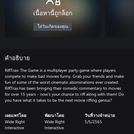
เนื้อหานี้ถูกล็อก
ใส่วันเกิดของคุณ
คำอธิบาย
RiffTrax: The Game is a multiplayer party game where players
compete to make bad movies funny. Grab your friends and make
fun of some of the worst cinematic abominations ever created.
RiffTrax has been bringing their comedic commentary to movies
for over 15 years - now’s your chance to riff along with them! Do
you have what it takes to be the next movie riffing genius?
เผยแพร่โดย
พัฒนาโดย
วันที่วางจำหน่าย
Wide Right
Wide Right
5/5/2565
Interactive
Interactive