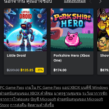
แสดงทั้งหมด
นอกจากนี้ คุณอาจชอบ
Little Droid
Porkshire Hero (Xbox
Shov
One)
฿209.00
฿135.85
฿174.00
฿879
-35%
PC Game Pass
เกมใน PC Game Pass
แอป XBOX บนพีซี Windows
ฝ่ายสนับสนุนของ XBOX
คำติชม
มาตรฐานชุมชน
ระวังอาการชัก
จากการไวต่อแสง
บัญชี Microsoft
ฝ่ายสนับสนุนของ Microsoft
Store
การส่งคืน
ติดตามคำสั่งซื้อ