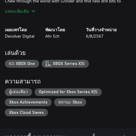
Chew through the world with Grinder and find new drill bits to
ramp up the chaos and solve clever puzzles.
แสดงเพิ่มเติม
Conquer & Collect
Pick up jewels and other riches during your adventure and cash
เผยแพร่โดย
พัฒนาโดย
วันที่วางจำหน่าย
them in at shops to power up Pepper, open up new paths on the
Devolver Digital
Ahr Ech
6/8/2567
world map, and snag collectible stickers for your stickerbook.
เล่นด้วย
XBOX One
XBOX Series X|S
ความสามารถ
ผู้เล่นเดียว
Optimized for Xbox Series X|S
Xbox Achievements
สถานะ Xbox
Xbox Cloud Saves